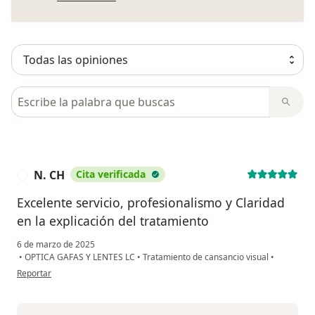
Busca en opiniones
N. CH
Cita verificada
N
Excelente servicio, profesionalismo y Claridad
en la explicación del tratamiento
6 de marzo de 2025
•
OPTICA GAFAS Y LENTES LC
•
Tratamiento de cansancio visual
•
en opinión del usuario N. CH
Reportar