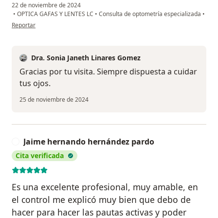
22 de noviembre de 2024
•
OPTICA GAFAS Y LENTES LC
•
Consulta de optometría especializada
•
en opinión del usuario Diana Paola Rodríguez
Reportar
Dra. Sonia Janeth Linares Gomez
Gracias por tu visita. Siempre dispuesta a cuidar
tus ojos.
25 de noviembre de 2024
Jaime hernando hernández pardo
J
Cita verificada
Es una excelente profesional, muy amable, en
el control me explicó muy bien que debo de
hacer para hacer las pautas activas y poder