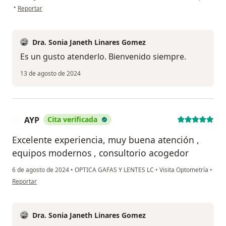
en opinión del usuario Oscar Orlando Rivera Gómez
•
Reportar
Dra. Sonia Janeth Linares Gomez
Es un gusto atenderlo. Bienvenido siempre.
13 de agosto de 2024
AYP
Cita verificada
A
Excelente experiencia, muy buena atención ,
equipos modernos , consultorio acogedor
6 de agosto de 2024
•
OPTICA GAFAS Y LENTES LC
•
Visita Optometría
•
en opinión del usuario AYP
Reportar
Dra. Sonia Janeth Linares Gomez