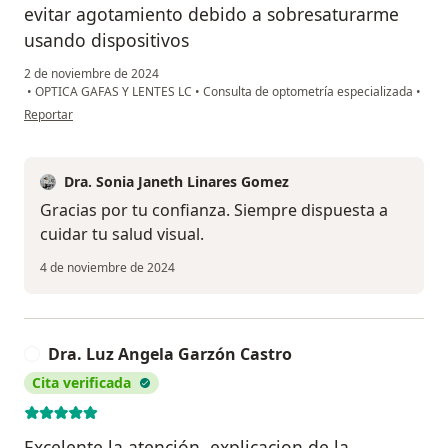
evitar agotamiento debido a sobresaturarme
usando dispositivos
2 de noviembre de 2024
•
OPTICA GAFAS Y LENTES LC
•
Consulta de optometría especializada
•
en opinión del usuario Jaime hernando hernández pardo
Reportar
Dra. Sonia Janeth Linares Gomez
Gracias por tu confianza. Siempre dispuesta a
cuidar tu salud visual.
4 de noviembre de 2024
Dra. Luz Angela Garzón Castro
D
Cita verificada
Excelente la atención, explicacion de la