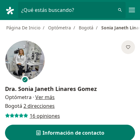
Men
¿Qué estás buscando?
Página De Inicio
Optómetra
Bogotá
Sonia Janeth Lin
Dra.
Sonia Janeth Linares Gomez
sobre las especializaciones
Optómetra
·
Ver más
Bogotá
2 direcciones
16 opiniones
Información de contacto