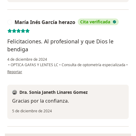
María Inés García herazo
Cita verificada
M
Felicitaciones. Al profesional y que Dios le
bendiga
4 de diciembre de 2024
•
OPTICA GAFAS Y LENTES LC
•
Consulta de optometría especializada
•
en opinión del usuario María Inés García herazo
Reportar
Dra. Sonia Janeth Linares Gomez
Gracias por la confianza.
5 de diciembre de 2024