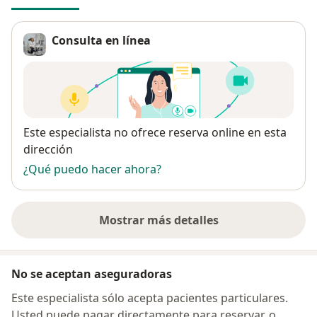
Consulta en línea
Disponibilidad
Este especialista no ofrece reserva online en esta
dirección
¿Qué puedo hacer ahora?
Mostrar más detalles
sobre la dirección
No se aceptan aseguradoras
Este especialista sólo acepta pacientes particulares.
Usted puede pagar directamente para reservar, o