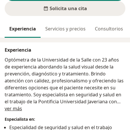
Solicita una cita
Experiencia
Servicios y precios
Consultorios
Experiencia
Optómetra de la Universidad de la Salle con 23 años
de experiencia abordando la salud visual desde la
prevención, diagnóstico y tratamiento. Brindo
atención con calidez, profesionalismo y ofreciendo las
diferentes opciones que el paciente necesite en su
tratamiento. Soy especialista en seguridad y salud en
el trabajo de la Pontificia Universidad Javeriana con
Acerca de mí
capacidad de analizar problemáticas relacionadas con
ver más
el trabajo, medio ambiente y enfermedad
Especialista en:
contribuyendo a plantear acciones que brinden
Especialidad de seguridad y salud en el trabajo
respuestas a estas.