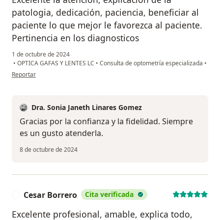
patologia, dedicación, paciencia, beneficiar al
paciente lo que mejor le favorezca al paciente.
Pertinencia en los diagnosticos
1 de octubre de 2024
•
OPTICA GAFAS Y LENTES LC
•
Consulta de optometría especializada
•
en opinión del usuario Dra. Luz Angela Garzón Castro
Reportar
Dra. Sonia Janeth Linares Gomez
Gracias por la confianza y la fidelidad. Siempre
es un gusto atenderla.
8 de octubre de 2024
Cesar Borrero
Cita verificada
C
Excelente profesional, amable, explica todo,