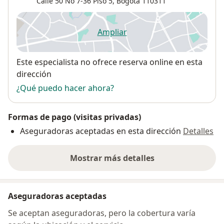
Calle 50 No 7-36 Piso 5,
Bogotá
110311
Ampliar
se abre en una nueva pestañ
Disponibilidad
Este especialista no ofrece reserva online en esta
dirección
¿Qué puedo hacer ahora?
Formas de pago (visitas privadas)
Aseguradoras aceptadas en esta dirección
Detalles
Mostrar más detalles
sobre la dirección
Aseguradoras aceptadas
Se aceptan aseguradoras, pero la cobertura varía