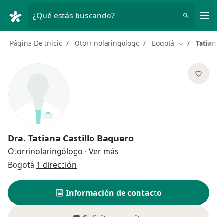
Men
¿Qué estás buscando?
Página De Inicio
Otorrinolaringólogo
Bogotá
Tatian
Cambiar de
Dra.
Tatiana Castillo Baquero
sobre las especializaciones
Otorrinolaringólogo
·
Ver más
Bogotá
1 dirección
Información de contacto