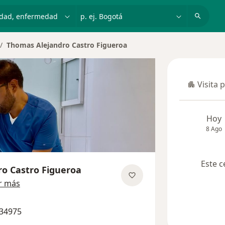
dad, enfermedad o nombre
p. ej. Bogotá
Thomas Alejandro Castro Figueroa
Visita 
Visita p
Hoy
8 Ago
Este c
o Castro Figueroa
sobre las especializaciones
r más
734975