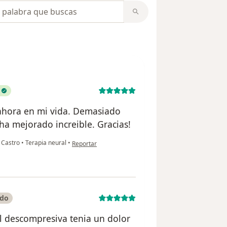
opiniones
ahora en mi vida. Demasiado
ha mejorado increible. Gracias!
en opinión del usuario Ana Maria Olivella
 Castro
•
Terapia neural
•
Reportar
ado
l descompresiva tenia un dolor