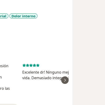
rial
Dolor interno
_sr_more_diseases
esión
May 20, 
Excelente dr! Ninguno mejor hasta ahora en m
en
vida. Demasiado integral, humano y certero! M
ver
vida ha mejorado increible. Gracias!
ro las
Ana Maria Oliv