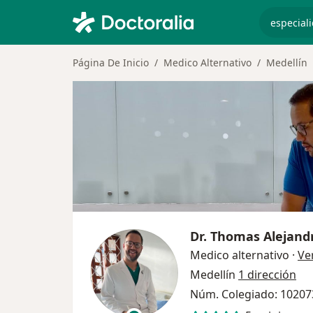
especiali
Página De Inicio
Medico Alternativo
Medellín
Dr.
Thomas Alejandr
Medico alternativo
·
Ve
Medellín
1 dirección
Núm. Colegiado: 1020