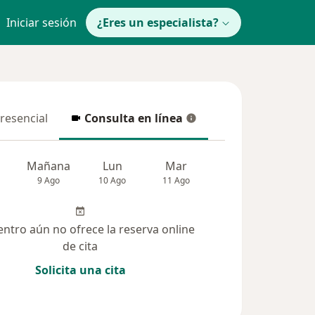
Iniciar sesión
¿Eres un especialista?
presencial
Consulta en línea
resencial
Consulta en línea
Mañana
Lun
Mar
Mié
Jue
9 Ago
10 Ago
11 Ago
12 Ago
13 Ag
entro aún no ofrece la reserva online
de cita
Solicita una cita