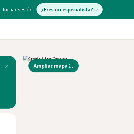
Iniciar sesión
¿Eres un especialista?
Ampliar mapa
Lun
Mar
Mié
10 Ago
11 Ago
12 Ago