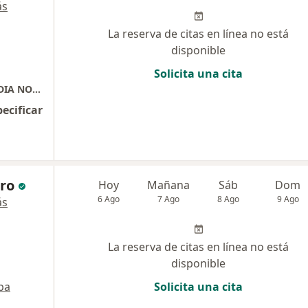
ás
La reserva de citas en línea no está
disponible
Solicita una cita
CONSULTA PRESENCIAL CON LA DRA. CLAUDIA NOBMANN
pecificar
ero
Hoy
Mañana
Sáb
Dom
6 Ago
7 Ago
8 Ago
9 Ago
ás
La reserva de citas en línea no está
disponible
pa
Solicita una cita