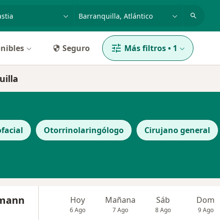
dad, enfermedad o nombre
p. ej. Bogotá
nibles
Seguro
Más filtros
•
1
uilla
facial
Otorrinolaringólogo
Cirujano general
bmann
Hoy
Mañana
Sáb
Dom
6 Ago
7 Ago
8 Ago
9 Ago