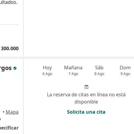
ultados.
 300.000
rgos
Hoy
Mañana
Sáb
Dom
6 Ago
7 Ago
8 Ago
9 Ago
La reserva de citas en línea no está
disponible
•
Mapa
Solicita una cita
s
pecificar