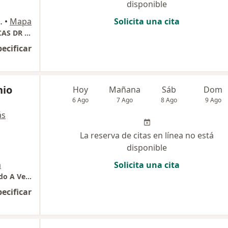
disponible
 1 - 850, Barranquilla
•
Mapa
Solicita una cita
CENTRO DE ESPECIALIDADES ODONTOLOGICAS DR JORGE LEYVA
pecificar
nio
Hoy
Mañana
Sáb
Dom
6 Ago
7 Ago
8 Ago
9 Ago
ás
La reserva de citas en línea no está
disponible
a
Solicita una cita
Torres de Calabria Consultorio 106 Dr Eduardo A Vega Escaño
pecificar