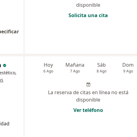
disponible
Solicita una cita
pecificar
a
Hoy
Mañana
Sáb
Dom
6 Ago
7 Ago
8 Ago
9 Ago
estético,
ás
La reserva de citas en línea no está
disponible
Ver teléfono
idad