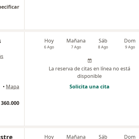
pecificar
s
Hoy
Mañana
Sáb
Dom
6 Ago
7 Ago
8 Ago
9 Ago
ás
La reserva de citas en línea no está
disponible
•
Mapa
Solicita una cita
 360.000
stre
Hoy
Mañana
Sáb
Dom