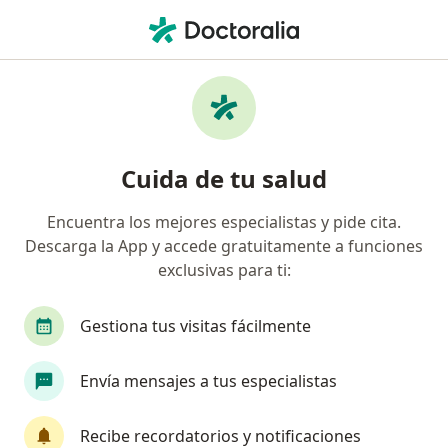
Men
Cirugía Ortognática • Barranquilla, Atlántico
Filtros
• 1
Seguro
Mapa
Especialistas en Cirugía ortognática
Cuida de tu salud
Barranquilla
Encuentra los mejores especialistas y pide cita.
Descarga la App y accede gratuitamente a funciones
¿Qué especialidad estás buscando?
exclusivas para ti:
Cirujano maxilofacial
Odontólogo
Gestiona tus visitas fácilmente
Cirujano plástico
Envía mensajes a tus especialistas
Recibe recordatorios y notificaciones