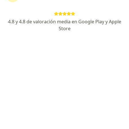
4.8 y 4.8 de valoración media en Google Play y Apple
Store
Dr. Jorge Eduardo Leyva Beltrán
·
Ver más
Cirujano maxilofacial, Odontólogo
5 opiniones
Carrera 30 Corredor Universitario # 1 - 850, Barranquilla
•
Mapa
CENTRO DE ESPECIALIDADES ODONTOLOGICAS DR JORGE LEYVA
Cirugía ortognática
Precio sin especificar
Este especialista no ofrece reserva de cita en línea en esta dirección.
Solicita una cita