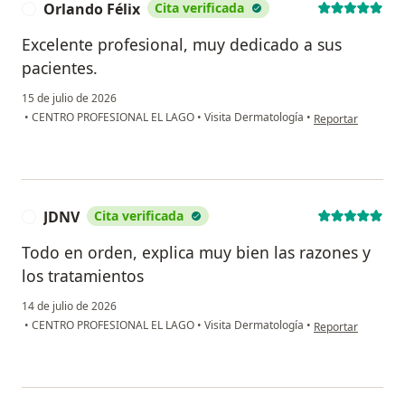
Orlando Félix
Cita verificada
O
Excelente profesional, muy dedicado a sus
pacientes.
15 de julio de 2026
en opinión del usu
•
CENTRO PROFESIONAL EL LAGO
•
Visita Dermatología
•
Reportar
JDNV
Cita verificada
J
Todo en orden, explica muy bien las razones y
los tratamientos
14 de julio de 2026
en opinión del us
•
CENTRO PROFESIONAL EL LAGO
•
Visita Dermatología
•
Reportar