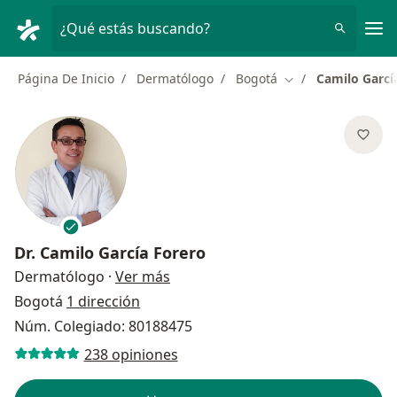
Men
¿Qué estás buscando?
Página De Inicio
Dermatólogo
Bogotá
Camilo Garcí
Cambiar de ciudad
Dr.
Camilo García Forero
sobre las especializaciones
Dermatólogo
·
Ver más
Bogotá
1 dirección
Núm. Colegiado: 80188475
238 opiniones