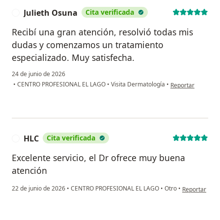
Julieth Osuna
Cita verificada
J
Recibí una gran atención, resolvió todas mis
dudas y comenzamos un tratamiento
especializado. Muy satisfecha.
24 de junio de 2026
en opinión del usu
•
CENTRO PROFESIONAL EL LAGO
•
Visita Dermatología
•
Reportar
HLC
Cita verificada
H
Excelente servicio, el Dr ofrece muy buena
atención
en opinión de
22 de junio de 2026
•
CENTRO PROFESIONAL EL LAGO
•
Otro
•
Reportar