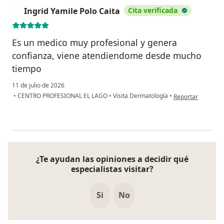
Ingrid Yamile Polo Caita
Cita verificada
I
Es un medico muy profesional y genera
confianza, viene atendiendome desde mucho
tiempo
11 de julio de 2026
en opinión del usu
•
CENTRO PROFESIONAL EL LAGO
•
Visita Dermatología
•
Reportar
¿Te ayudan las opiniones a decidir qué
especialistas visitar?
Si
No