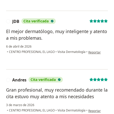
JDB
Cita verificada
J
El mejor dermatólogo, muy inteligente y atento
a mis problemas.
6 de abril de 2026
en opinión del usu
•
CENTRO PROFESIONAL EL LAGO
•
Visita Dermatología
•
Reportar
Andres
Cita verificada
A
Gran profesional, muy recomendado durante la
cita estuvo muy atento a mis necesidades
3 de marzo de 2026
en opinión del us
•
CENTRO PROFESIONAL EL LAGO
•
Visita Dermatología
•
Reportar