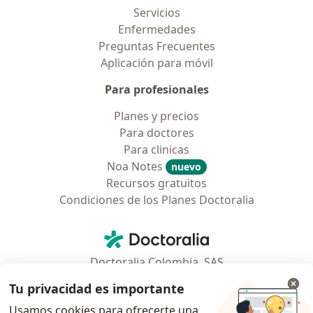
Servicios
Enfermedades
Preguntas Frecuentes
Aplicación para móvil
Para profesionales
Planes y precios
Para doctores
Para clinicas
Noa Notes
nuevo
Recursos gratuitos
Condiciones de los Planes Doctoralia
Contacto
Doctoralia - Página de inicio
Doctoralia Colombia, SAS
Tv 23 No. 97 - 73
Tu privacidad es importante
Municipio: Bogotá D.C., Colombia
Usamos cookies para ofrecerte una