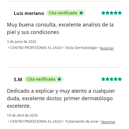
Luis merlano
Cita verificada
L
Muy buena consulta, excelente analisis de la
piel y sus condiciones
3 de junio de 2026
en opinión del usu
•
CENTRO PROFESIONAL EL LAGO
•
Visita Dermatología
•
Reportar
S.M
Cita verificada
S
Dedicado a explicar y muy atento a cualquier
duda, excelente doctor, primer dermatólogo
excelente.
10 de abril de 2026
en opinión del us
•
CENTRO PROFESIONAL EL LAGO
•
Tratamiento de acné
•
Reportar