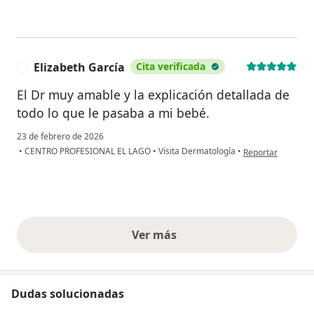
Elizabeth García
Cita verificada
E
El Dr muy amable y la explicación detallada de
todo lo que le pasaba a mi bebé.
23 de febrero de 2026
en opinión del usu
•
CENTRO PROFESIONAL EL LAGO
•
Visita Dermatología
•
Reportar
Ver más
opiniones anteriores
Dudas solucionadas