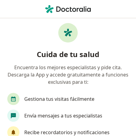
Men
Blefaroplastia • Bogotá, Cundinamarca
Filtros
• 1
Seguro
Mapa
Especialistas en Blefaroplastia Bogotá
Cuida de tu salud
Encuentra los mejores especialistas y pide cita.
¿Qué especialidad estás buscando?
Descarga la App y accede gratuitamente a funciones
Cirujano plástico
Oftalmólogo
Médico est
exclusivas para ti:
Gestiona tus visitas fácilmente
Envía mensajes a tus especialistas
Recibe recordatorios y notificaciones