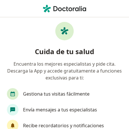
Men
Citología • Villavicencio, Meta
Filtros
• 1
Mapa
Especialistas en Citología Villavicencio
Cuida de tu salud
Encuentra los mejores especialistas y pide cita.
¿Qué especialidad estás buscando?
Descarga la App y accede gratuitamente a funciones
Ginecólogo
exclusivas para ti:
Gestiona tus visitas fácilmente
Envía mensajes a tus especialistas
Recibe recordatorios y notificaciones