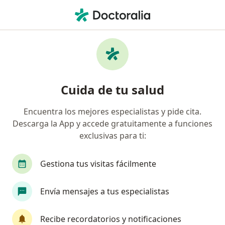
Men
Consulta De Primera Vez Del Recién Nacido • Bogotá, Cundinamarca
Filtros
• 1
Seguro
Mapa
Especialistas en Consulta de primera vez del
Cuida de tu salud
recién nacido Bogotá
Encuentra los mejores especialistas y pide cita.
Descarga la App y accede gratuitamente a funciones
¿Qué especialidad estás buscando?
exclusivas para ti:
Pediatra
Neonatólogo
Terapeuta comple
Gestiona tus visitas fácilmente
Envía mensajes a tus especialistas
Recibe recordatorios y notificaciones