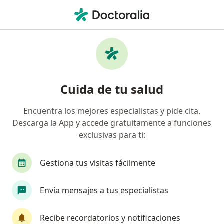
Men
Coronas Dentales • Palmira, Valle del Cauca
Filtros
• 1
Seguro
Mapa
Especialistas en Coronas dentales Palmira
Cuida de tu salud
Encuentra los mejores especialistas y pide cita.
¿Qué especialidad estás buscando?
Descarga la App y accede gratuitamente a funciones
Odontólogo
Cirujano maxilofacial
exclusivas para ti:
Gestiona tus visitas fácilmente
Envía mensajes a tus especialistas
Recibe recordatorios y notificaciones