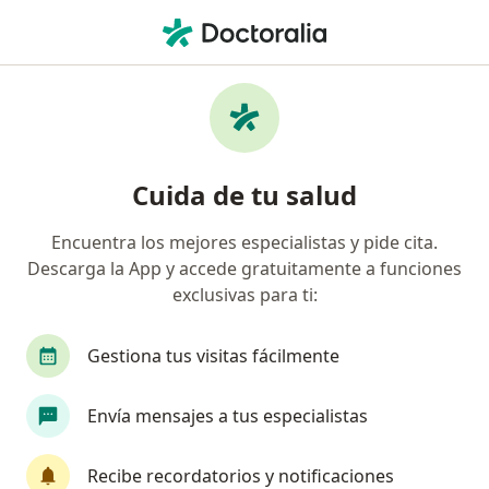
Men
Invisalign • Barranquilla, Atlántico
Filtros
• 1
Seguro
Mapa
Especialistas en Invisalign Barranquilla
Cuida de tu salud
Encuentra los mejores especialistas y pide cita.
¿Qué especialidad estás buscando?
Descarga la App y accede gratuitamente a funciones
Odontólogo
Cirujano maxilofacial
exclusivas para ti:
Gestiona tus visitas fácilmente
Envía mensajes a tus especialistas
Recibe recordatorios y notificaciones