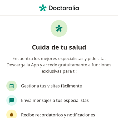
Men
Terapia De Pareja • Chía, Cundinamarca
Filtros
• 1
Seguro
Mapa
Especialistas en Terapia de pareja Chía
Cuida de tu salud
Encuentra los mejores especialistas y pide cita.
¿Qué especialidad estás buscando?
Descarga la App y accede gratuitamente a funciones
Psicólogo
Psiquiatra
exclusivas para ti:
Gestiona tus visitas fácilmente
Envía mensajes a tus especialistas
Recibe recordatorios y notificaciones