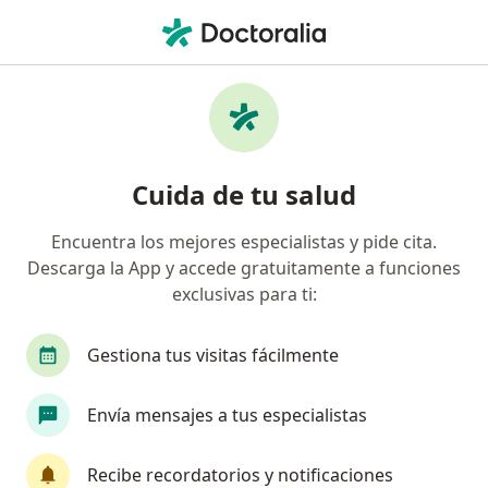
Men
Trastornos De La Personalidad • Pereira, Risaralda
Filtros
• 1
Mapa
Especialistas en trastornos de la
Cuida de tu salud
personalidad Pereira
Encuentra los mejores especialistas y pide cita.
Descarga la App y accede gratuitamente a funciones
¿Qué especialidad estás buscando?
exclusivas para ti:
Psiquiatra
Gestiona tus visitas fácilmente
Envía mensajes a tus especialistas
Recibe recordatorios y notificaciones