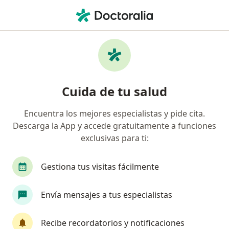
Men
Vacunación Para Adultos • Bogotá, Cundinamarca
Filtros
• 1
Mapa
Especialistas en Vacunación para adultos
Cuida de tu salud
Bogotá
Encuentra los mejores especialistas y pide cita.
Descarga la App y accede gratuitamente a funciones
¿Qué especialidad estás buscando?
exclusivas para ti:
Médico general
Gestiona tus visitas fácilmente
Envía mensajes a tus especialistas
Recibe recordatorios y notificaciones