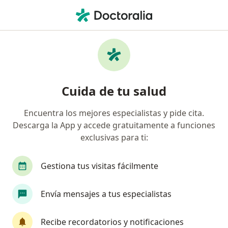
Men
Manejo De Migraña • Bogotá, Cundinamarca
Filtros
• 1
Seguro
Mapa
Especialistas en Manejo de migraña Bogotá
Cuida de tu salud
Encuentra los mejores especialistas y pide cita.
¿Qué especialidad estás buscando?
Descarga la App y accede gratuitamente a funciones
Médico general
Psicólogo
Terapeuta com
exclusivas para ti:
Gestiona tus visitas fácilmente
Envía mensajes a tus especialistas
Recibe recordatorios y notificaciones