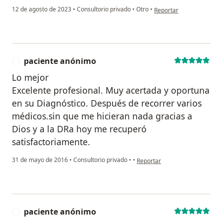
en opinión del usuario 
12 de agosto de 2023
•
Consultorio privado
•
Otro
•
Reportar
paciente anónimo
P
Lo mejor
Excelente profesional. Muy acertada y oportuna
en su Diagnóstico. Después de recorrer varios
médicos.sin que me hicieran nada gracias a
Dios y a la DRa hoy me recuperó
satisfactoriamente.
en opinión del usuario pacien
31 de mayo de 2016
•
Consultorio privado
•
•
Reportar
paciente anónimo
P