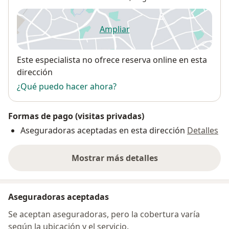
Ampliar
se abre en una nueva pestañ
Disponibilidad
Este especialista no ofrece reserva online en esta
dirección
¿Qué puedo hacer ahora?
Formas de pago (visitas privadas)
Aseguradoras aceptadas en esta dirección
Detalles
Mostrar más detalles
sobre la dirección
Aseguradoras aceptadas
Se aceptan aseguradoras, pero la cobertura varía
según la ubicación y el servicio.