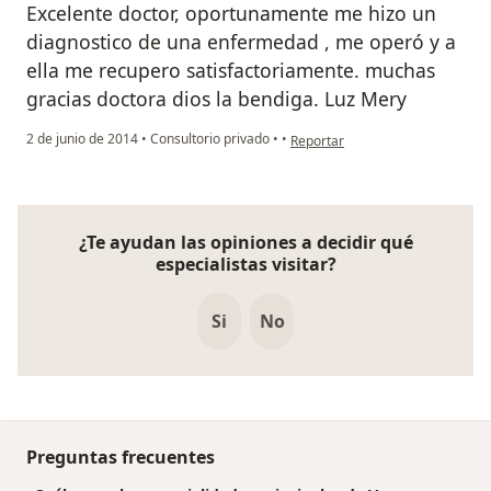
Excelente doctor, oportunamente me hizo un
diagnostico de una enfermedad , me operó y a
ella me recupero satisfactoriamente. muchas
gracias doctora dios la bendiga. Luz Mery
en opinión del usuario paciente
2 de junio de 2014
•
Consultorio privado
•
•
Reportar
¿Te ayudan las opiniones a decidir qué
especialistas visitar?
Si
No
Preguntas frecuentes