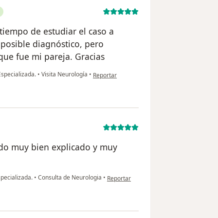
tiempo de estudiar el caso a
 posible diagnóstico, pero
que fue mi pareja. Gracias
en opinión del usuario Katherine Andrade
specializada.
•
Visita Neurología
•
Reportar
odo muy bien explicado y muy
en opinión del usuario Luna Lozano
pecializada.
•
Consulta de Neurologia
•
Reportar