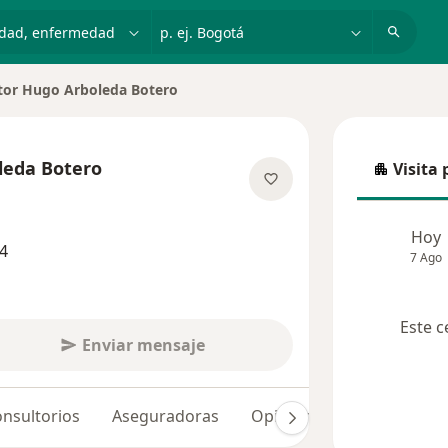
dad, enfermedad o nombre
p. ej. Bogotá
tor Hugo Arboleda Botero
 de ciudad
leda Botero
Visita 
Visita p
re las especializaciones
Hoy
4
7 Ago
Este c
Enviar mensaje
nsultorios
Aseguradoras
Opiniones (32)
Dudas 