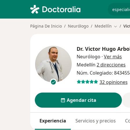
especiali
Página De Inicio
Neurólogo
Medellín
Vic
Cambiar
Dr.
Victor Hugo Arbo
sob
Neurólogo
·
Ver más
Medellín
2 direcciones
Núm. Colegiado: 843455
32 opiniones
Agendar cita
Experiencia
Servicios y precios
Co