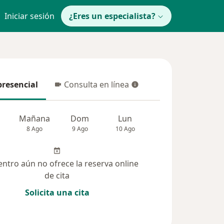
Iniciar sesión
¿Eres un especialista?
presencial
Consulta en línea
resencial
Consulta en línea
Mañana
Dom
Lun
Mar
Mié
8 Ago
9 Ago
10 Ago
11 Ago
12 Ag
entro aún no ofrece la reserva online
de cita
Solicita una cita
solucionadas (1)