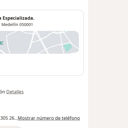
 Especializada.
,
Medellín
050001
ar
 abre en una nueva pestaña
ión
Detalles
305 26...
Mostrar número de teléfono