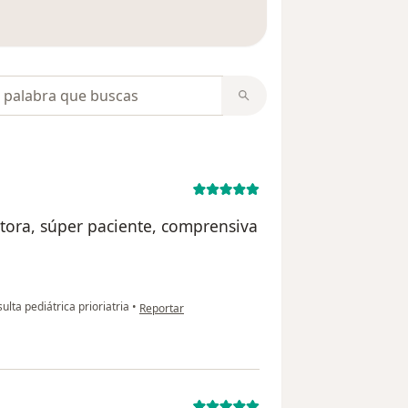
 opiniones
opiniones
ctora, súper paciente, comprensiva
en opinión del usuario LCS
lta pediátrica prioriatria
•
Reportar