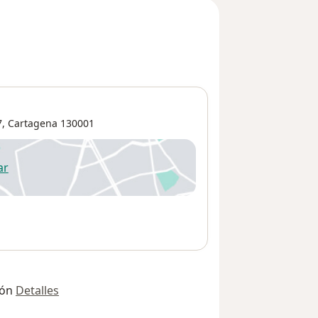
7,
Cartagena
130001
ar
 abre en una nueva pestaña
ión
Detalles