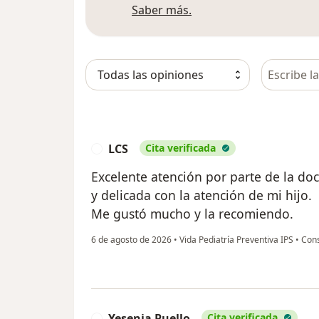
Más información sobre
Saber más.
Busca en 
LCS
Cita verificada
L
Excelente atención por parte de la do
y delicada con la atención de mi hijo.
Me gustó mucho y la recomiendo.
6 de agosto de 2026
•
Vida Pediatría Preventiva IPS
•
Consu
Yesenia Puello
Cita verificada
Y