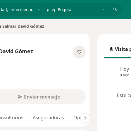
dad, enfermedad o nombre
p. ej. Bogotá
n Selmar David Gómez
Visita 
 David Gómez
Visita p
las especializaciones
Hoy
9 Ago
Este c
Enviar mensaje
nsultorios
Aseguradoras
Opiniones (43)