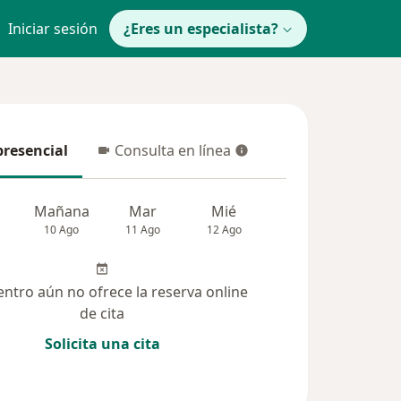
Iniciar sesión
¿Eres un especialista?
presencial
Consulta en línea
resencial
Consulta en línea
Mañana
Mar
Mié
Jue
Vie
10 Ago
11 Ago
12 Ago
13 Ago
14 Ag
entro aún no ofrece la reserva online
de cita
Solicita una cita