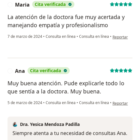
Maria
Cita verificada
M
La atención de la doctora fue muy acertada y
manejando empatía y profesionalismo
en opinión del 
7 de marzo de 2024
•
Consulta en línea
•
Consulta en línea
•
Reportar
Ana
Cita verificada
A
Muy buena atención. Pude explicarle todo lo
que sentía a la doctora. Muy buena.
en opinión del 
5 de marzo de 2024
•
Consulta en línea
•
Consulta en línea
•
Reportar
Dra. Yesica Mendoza Padilla
Siempre atenta a tu necesidad de consultas Ana.