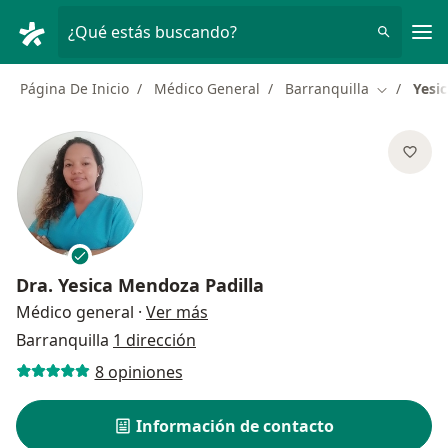
Men
¿Qué estás buscando?
Página De Inicio
Médico General
Barranquilla
Yesi
Cambiar d
Dra.
Yesica Mendoza Padilla
sobre las especializaciones
Médico general
·
Ver más
Barranquilla
1 dirección
8 opiniones
Información de contacto