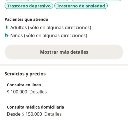
Trastorno depresivo
Trastorno de ansiedad
Agenda una cita conmigo y construyamos juntos una
mejor salud.
Pacientes que atiendo
Además, trabajo cada día por devolverle a la medicina
Adultos (Sólo en algunas direcciones)
su carácter social y humano. Por eso el 25% del valor
Niños (Sólo en algunas direcciones)
de tu consulta financia a una fundación que atiende
familias en condición de pobreza.
Mostrar más detalles
sobre la experiencia
Servicios y precios
Consulta en línea
$ 100.000
Detalles
Consulta médica domiciliaria
Desde $ 150.000
Detalles