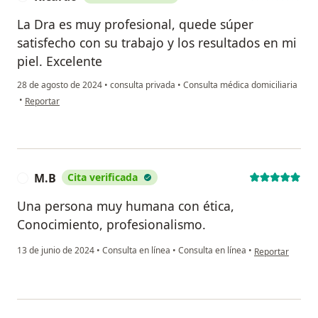
La Dra es muy profesional, quede súper
satisfecho con su trabajo y los resultados en mi
piel. Excelente
28 de agosto de 2024
•
consulta privada
•
Consulta médica domiciliaria
en opinión del usuario Ricardo
•
Reportar
M.B
Cita verificada
M
Una persona muy humana con ética,
Conocimiento, profesionalismo.
en opinión del 
13 de junio de 2024
•
Consulta en línea
•
Consulta en línea
•
Reportar