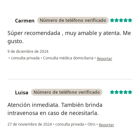
Carmen
Número de teléfono verificado
C
Súper recomendada , muy amable y atenta. Me
gusto.
9 de diciembre de 2024
en opinión del usuario 
•
consulta privada
•
Consulta médica domiciliaria
•
Reportar
Luisa
Número de teléfono verificado
L
Atención inmediata. También brinda
intravenosa en caso de necesitarla.
en opinión del usuario L
27 de noviembre de 2024
•
consulta privada
•
Otro
•
Reportar