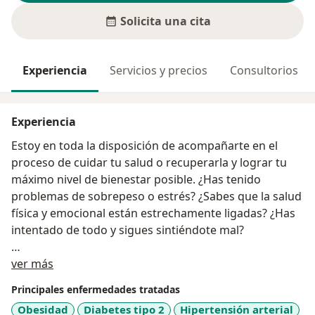
Solicita una cita
Experiencia
Servicios y precios
Consultorios
Experiencia
Estoy en toda la disposición de acompañarte en el
proceso de cuidar tu salud o recuperarla y lograr tu
máximo nivel de bienestar posible. ¿Has tenido
problemas de sobrepeso o estrés? ¿Sabes que la salud
física y emocional están estrechamente ligadas? ¿Has
intentado de todo y sigues sintiéndote mal?
Acerca de mí
Yo puedo ayudarte a que en el corto plazo puedas
ver más
recobrar la salud y, lo mejor, con acciones que están a
Principales enfermedades tratadas
tu alcance.
Obesidad
Diabetes tipo 2
Hipertensión arterial