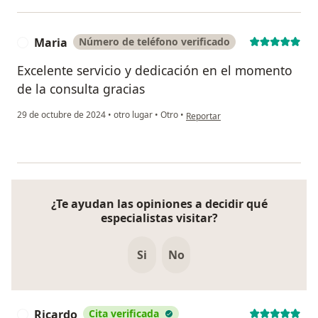
Maria
Número de teléfono verificado
M
Excelente servicio y dedicación en el momento
de la consulta gracias
en opinión del usuario Maria
29 de octubre de 2024
•
otro lugar
•
Otro
•
Reportar
¿Te ayudan las opiniones a decidir qué
especialistas visitar?
Si
No
Ricardo
Cita verificada
R