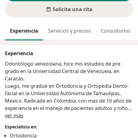
Solicita una cita
Experiencia
Servicios y precios
Consultorios
Experiencia
Odontólogo venezolana, hice mis estudios de pre
grado en la Universidad Central de Venezuela, en
Caracas.
Luego, me gradué en Ortodoncia y Ortopedia Dento-
facial en la Universidad Autónoma de Tamaulipas,
Mexico. Radicada en Colombia, con mas de 10 años de
experiencia en el manejo de pacientes adultos y niños
Acerca de mí
con maloclusiones dentales y esqueléticas, habito de
ver más
lengua, habito de succión digital, ATM, entre otras.
Especialista en:
Ortodoncia
Mi mayor interés es poder ofrecerle a mis pacientes