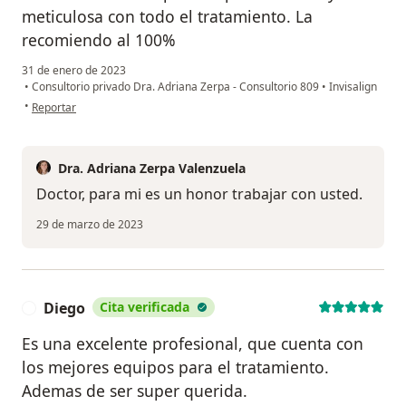
meticulosa con todo el tratamiento. La
recomiendo al 100%
31 de enero de 2023
•
Consultorio privado Dra. Adriana Zerpa - Consultorio 809
•
Invisalign
en opinión del usuario Jorge Andrés
•
Reportar
Dra. Adriana Zerpa Valenzuela
Doctor, para mi es un honor trabajar con usted.
29 de marzo de 2023
Diego
Cita verificada
D
Es una excelente profesional, que cuenta con
los mejores equipos para el tratamiento.
Ademas de ser super querida.