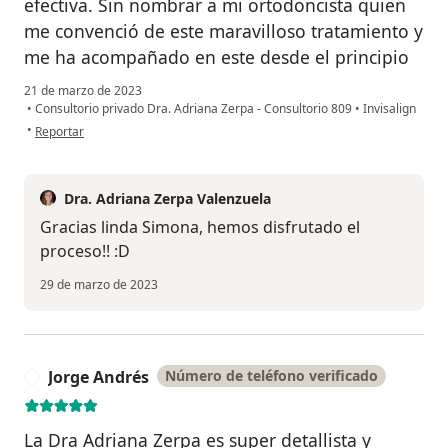
efectiva. Sin nombrar a mi ortodoncista quien
me convenció de este maravilloso tratamiento y
me ha acompañado en este desde el principio
21 de marzo de 2023
•
Consultorio privado Dra. Adriana Zerpa - Consultorio 809
•
Invisalign
en opinión del usuario Simona
•
Reportar
Dra. Adriana Zerpa Valenzuela
Gracias linda Simona, hemos disfrutado el
proceso!! :D
29 de marzo de 2023
Jorge Andrés
Número de teléfono verificado
J
La Dra Adriana Zerpa es super detallista y