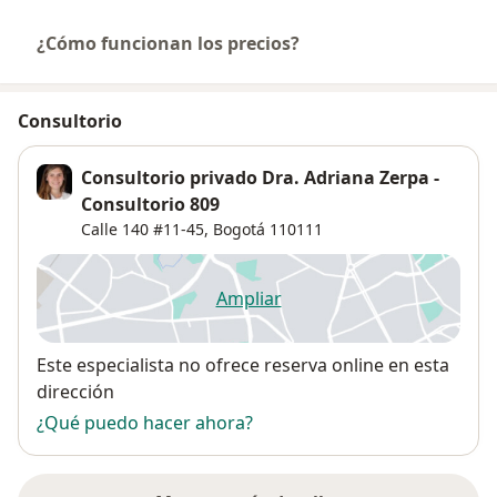
¿Cómo funcionan los precios?
Consultorio
Consultorio privado Dra. Adriana Zerpa -
Consultorio 809
Calle 140 #11-45,
Bogotá
110111
Ampliar
se abre en una nueva pestañ
Disponibilidad
Este especialista no ofrece reserva online en esta
dirección
¿Qué puedo hacer ahora?