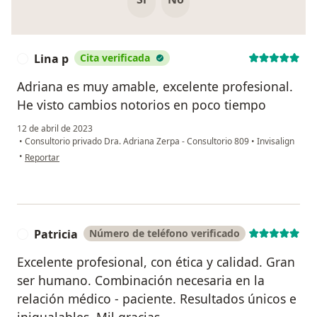
Lina p
Cita verificada
L
Adriana es muy amable, excelente profesional.
He visto cambios notorios en poco tiempo
12 de abril de 2023
•
Consultorio privado Dra. Adriana Zerpa - Consultorio 809
•
Invisalign
en opinión del usuario Lina p
•
Reportar
Patricia
Número de teléfono verificado
P
Excelente profesional, con ética y calidad. Gran
ser humano. Combinación necesaria en la
relación médico - paciente. Resultados únicos e
inigualables. Mil gracias.