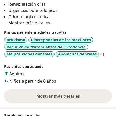
Rehabilitación oral
las mejor opciones, basada en un correcto
Urgencias odontológicas
diagnóstico, e individualizando cada caso. Para esto,
Odontología estética
con el tiempo he venido certificándome en las técnicas
Mostrar más detalles
más actuales, para obtener resultados increíbles y
rápidos.
Principales enfermedades tratadas
Bruxismo
Discrepancias de los maxilares
Tienes varias opciones de tratamiento, las que mas
Recidiva de tratamientos de Ortodoncia
utilizo por su rapidez y efectividad son brackets de
a11y_
Malposiciones dentales
Anomalías dentales
+1
autoligado metálicos o estéticos, y alineadores
dentales ( Invisalign). Junto a mi , tengo un equipo de
Pacientes que atiendo
especialistas que me ayuda a hacer esto posible.
Adultos
Te espero siempre!
Niños a partir de 6 años
Mostrar más detalles
sobre la experiencia
Servicios y precios