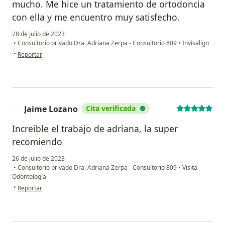
mucho. Me hice un tratamiento de ortodoncia
con ella y me encuentro muy satisfecho.
28 de julio de 2023
•
Consultorio privado Dra. Adriana Zerpa - Consultorio 809
•
Invisalign
en opinión del usuario Hugo
•
Reportar
Jaime Lozano
Cita verificada
J
Increible el trabajo de adriana, la super
recomiendo
26 de julio de 2023
•
Consultorio privado Dra. Adriana Zerpa - Consultorio 809
•
Visita
Odontología
en opinión del usuario Jaime Lozano
•
Reportar