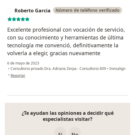
Roberto Garcia
Número de teléfono verificado
R
Excelente profesional con vocación de servicio,
con su conocimiento y herramientas de última
tecnología me convenció, definitivamente la
volvería a elegir, gracias nuevamente
6 de mayo de 2023
•
Consultorio privado Dra. Adriana Zerpa - Consultorio 809
•
Invisalign
en opinión del usuario Roberto Garcia
•
Reportar
¿Te ayudan las opiniones a decidir qué
especialistas visitar?
Si
No