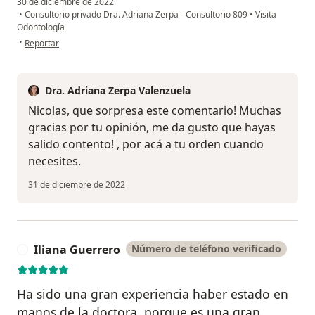
30 de diciembre de 2022
•
Consultorio privado Dra. Adriana Zerpa - Consultorio 809
•
Visita
Odontología
en opinión del usuario NICOLAS LANDINEZ
•
Reportar
Dra. Adriana Zerpa Valenzuela
Nicolas, que sorpresa este comentario! Muchas
gracias por tu opinión, me da gusto que hayas
salido contento! , por acá a tu orden cuando
necesites.
31 de diciembre de 2022
Iliana Guerrero
Número de teléfono verificado
I
Ha sido una gran experiencia haber estado en
manos de la doctora, porque es una gran