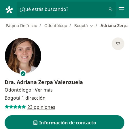
Men
¿Qué estás buscando?
Página De Inicio
Odontólogo
Bogotá
Adriana Zerpa
Cambiar de ciudad
Dra.
Adriana Zerpa Valenzuela
sobre las especializaciones
Odontólogo
·
Ver más
Bogotá
1 dirección
23 opiniones
Información de contacto