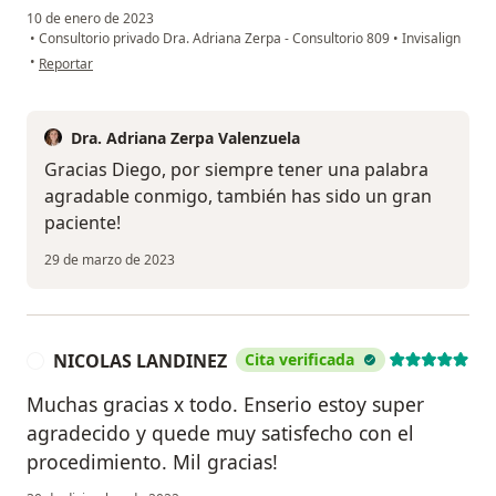
10 de enero de 2023
•
Consultorio privado Dra. Adriana Zerpa - Consultorio 809
•
Invisalign
en opinión del usuario Diego
•
Reportar
Dra. Adriana Zerpa Valenzuela
Gracias Diego, por siempre tener una palabra
agradable conmigo, también has sido un gran
paciente!
29 de marzo de 2023
NICOLAS LANDINEZ
Cita verificada
N
Muchas gracias x todo. Enserio estoy super
agradecido y quede muy satisfecho con el
procedimiento. Mil gracias!