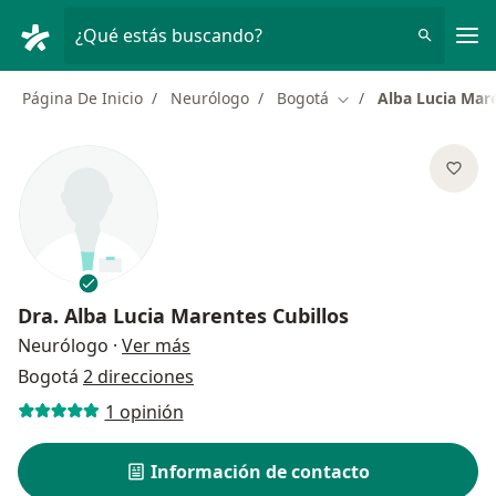
Men
¿Qué estás buscando?
Página De Inicio
Neurólogo
Bogotá
Alba Lucia Mare
Cambiar de ciudad
Dra.
Alba Lucia Marentes Cubillos
sobre las especializaciones
Neurólogo
·
Ver más
Bogotá
2 direcciones
1 opinión
Información de contacto