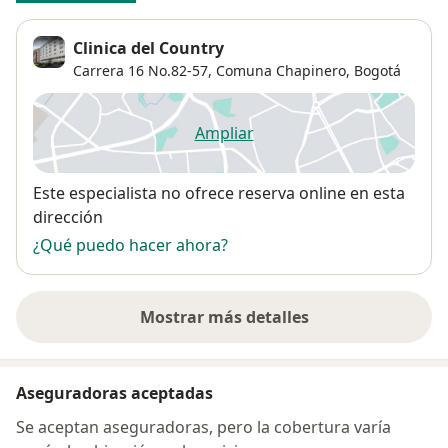
Clinica del Country
Carrera 16 No.82-57,
Comuna Chapinero
,
Bogotá
Ampliar
se abre en una nueva pestañ
Disponibilidad
Este especialista no ofrece reserva online en esta
dirección
¿Qué puedo hacer ahora?
Mostrar más detalles
sobre la dirección
Aseguradoras aceptadas
Se aceptan aseguradoras, pero la cobertura varía