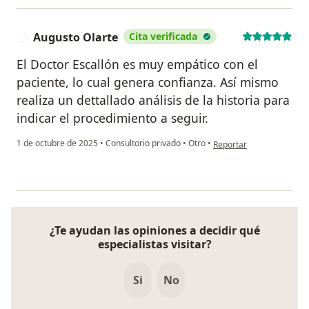
Augusto Olarte
Cita verificada
A
El Doctor Escallón es muy empático con el
paciente, lo cual genera confianza. Así mismo
realiza un dettallado análisis de la historia para
indicar el procedimiento a seguir.
en opinión del usuario A
1 de octubre de 2025
•
Consultorio privado
•
Otro
•
Reportar
¿Te ayudan las opiniones a decidir qué
especialistas visitar?
Si
No