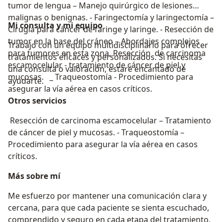
tumor de lengua – Manejo quirúrgico de lesiones
malignas o benignas. - Faringectomía y laringectomía –
Mi consulta y mi equipo
Cirugía para cáncer de faringe y laringe. - Resección de
tumor en la base del cráneo – Abordajes complejos
Trabajo con un equipo multidisciplinario para ofrecer
para tumores en esta zona, Resección de carcinoma
tratamientos eficaces y personalizados. Si necesitas
escamocelular - tratamiento de cáncer de piel y
una consulta o valoración, estaré encantado de
mucosas. _ Traqueostomía - Procedimiento para
ayudarte.
asegurar la vía aérea en casos críticos.
Otros servicios
Resección de carcinoma escamocelular – Tratamiento
de cáncer de piel y mucosas. - Traqueostomía –
Procedimiento para asegurar la vía aérea en casos
críticos.
Más sobre mí
Me esfuerzo por mantener una comunicación clara y
cercana, para que cada paciente se sienta escuchado,
comprendido y seguro en cada etapa del tratamiento.