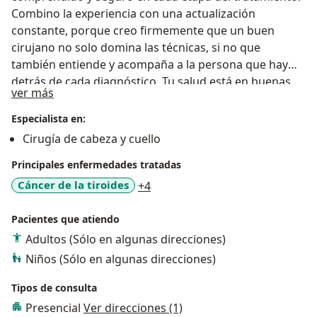
Combino la experiencia con una actualización
constante, porque creo firmemente que un buen
cirujano no solo domina las técnicas, si no que
también entiende y acompaña a la persona que hay
detrás de cada diagnóstico. Tu salud está en buenas
Acerca de mí
ver más
manos.
Especialista en:
Cirugía de cabeza y cuello
Principales enfermedades tratadas
a11y_sr_more_diseases
Cáncer de la tiroides
+4
Pacientes que atiendo
Adultos (Sólo en algunas direcciones)
Niños (Sólo en algunas direcciones)
Tipos de consulta
Presencial
Ver direcciones (1)