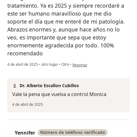
tratamiento. Ya es 2025 y siempre recordaré a
este ser humano maravilloso que me dio
soporte el día que me enteré de mi patología.
Abrazos enormes y, aunque hace años no lo
veo, es importante que sepa que estoy
enormemente agradecida por todo. 100%
recomendado
en opinión del usuario Monica Restre
4 de abril de 2025
•
otro lugar
•
Otro
•
Reportar
Dr. Alberto Escallon Cubillos
Vale la pena que vuelva a control Monica
4 de abril de 2025
Yennifer
Número de teléfono verificado
Y