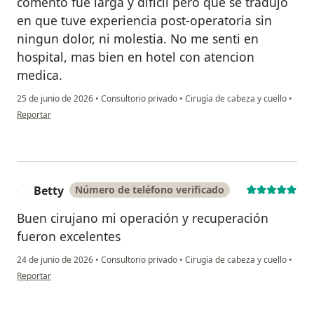
comento fue larga y dificil pero que se tradujo
en que tuve experiencia post-operatoria sin
ningun dolor, ni molestia. No me senti en
hospital, mas bien en hotel con atencion
medica.
25 de junio de 2026
•
Consultorio privado
•
Cirugía de cabeza y cuello
•
en opinión del usuario E.G.R
Reportar
Betty
Número de teléfono verificado
B
Buen cirujano mi operación y recuperación
fueron excelentes
24 de junio de 2026
•
Consultorio privado
•
Cirugía de cabeza y cuello
•
en opinión del usuario Betty
Reportar