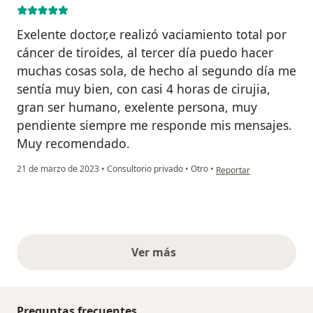
Exelente doctor,e realizó vaciamiento total por
cáncer de tiroides, al tercer día puedo hacer
muchas cosas sola, de hecho al segundo día me
sentía muy bien, con casi 4 horas de cirujia,
gran ser humano, exelente persona, muy
pendiente siempre me responde mis mensajes.
Muy recomendado.
en opinión del usuario Ye
21 de marzo de 2023
•
Consultorio privado
•
Otro
•
Reportar
Ver más
opiniones anteriores
Preguntas frecuentes