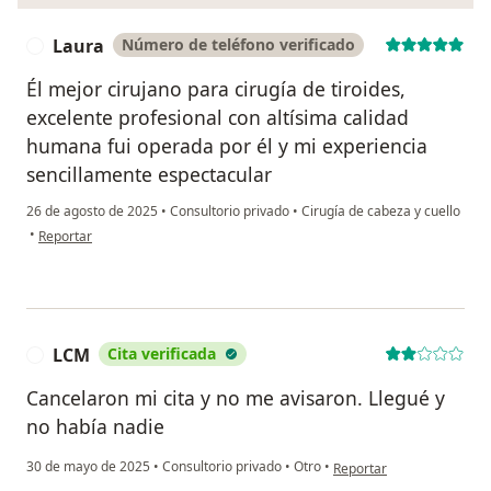
Laura
Número de teléfono verificado
L
Él mejor cirujano para cirugía de tiroides,
excelente profesional con altísima calidad
humana fui operada por él y mi experiencia
sencillamente espectacular
26 de agosto de 2025
•
Consultorio privado
•
Cirugía de cabeza y cuello
en opinión del usuario Laura
•
Reportar
LCM
Cita verificada
L
Cancelaron mi cita y no me avisaron. Llegué y
no había nadie
en opinión del usuario L
30 de mayo de 2025
•
Consultorio privado
•
Otro
•
Reportar