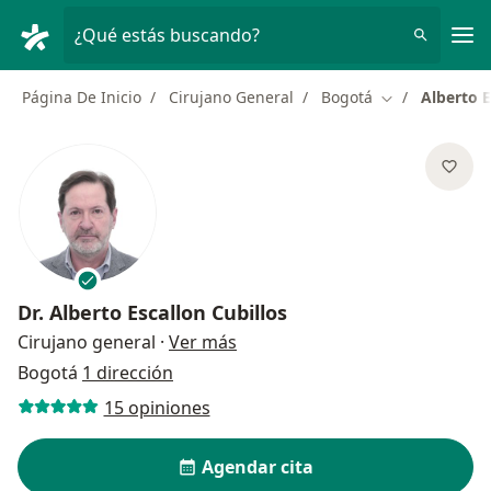
Men
¿Qué estás buscando?
Página De Inicio
Cirujano General
Bogotá
Alberto E
Cambiar de ci
Dr.
Alberto Escallon Cubillos
sobre las especializaciones
Cirujano general
·
Ver más
Bogotá
1 dirección
15 opiniones
Agendar cita