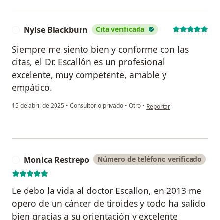
Nylse Blackburn
Cita verificada
N
Siempre me siento bien y conforme con las
citas, el Dr. Escallón es un profesional
excelente, muy competente, amable y
empático.
en opinión del usuario Nyl
15 de abril de 2025
•
Consultorio privado
•
Otro
•
Reportar
Monica Restrepo
Número de teléfono verificado
M
Le debo la vida al doctor Escallon, en 2013 me
opero de un cáncer de tiroides y todo ha salido
bien gracias a su orientación y excelente