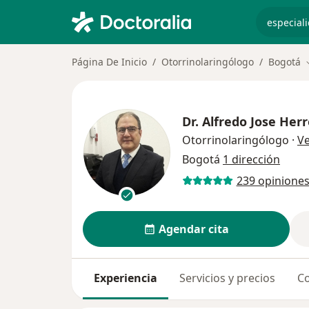
especiali
Página De Inicio
Otorrinolaringólogo
Bogotá
Dr.
Alfredo Jose Herr
Otorrinolaringólogo
·
V
Bogotá
1 dirección
239 opinione
Agendar cita
Experiencia
Servicios y precios
Co