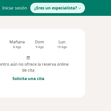
Iniciar sesión
¿Eres un especialista?
Mañana
Dom
Lun
Mar
Mié
8 Ago
9 Ago
10 Ago
11 Ago
12 Ag
entro aún no ofrece la reserva online
de cita
Solicita una cita