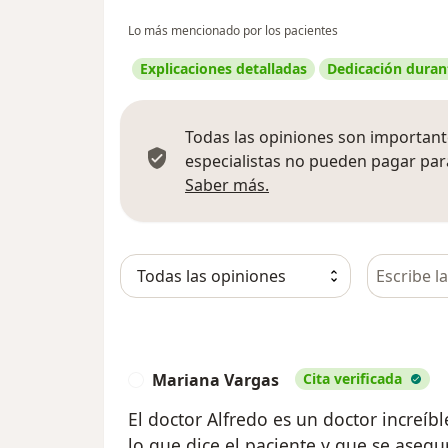
Lo más mencionado por los pacientes
Explicaciones detalladas
Dedicación durant
Todas las opiniones son importante
especialistas no pueden pagar para
Más información sobre
Saber más.
Busca en 
Mariana Vargas
Cita verificada
M
El doctor Alfredo es un doctor increíb
lo que dice el paciente y que se asegu