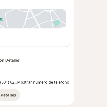
ar
 abre en una nueva pestaña
ión
Detalles
(601) 62...
Mostrar número de teléfono
detalles
bre la dirección