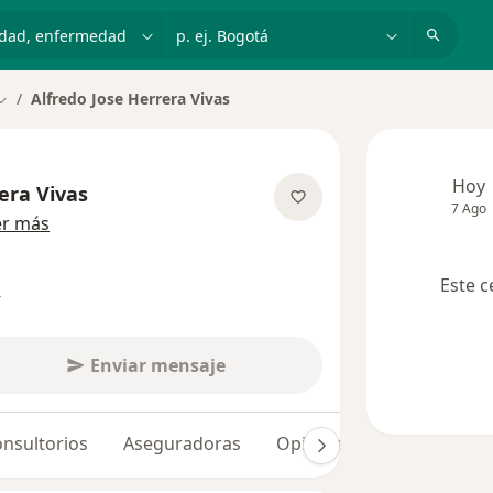
dad, enfermedad o nombre
p. ej. Bogotá
Alfredo Jose Herrera Vivas
Cambiar de ciudad
Hoy
era Vivas
7 Ago
sobre las especializaciones
er más
Este c
s
Enviar mensaje
nsultorios
Aseguradoras
Opiniones (239)