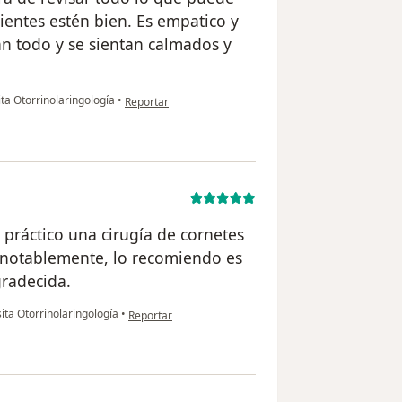
ientes estén bien. Es empatico y
n todo y se sientan calmados y
en opinión del usuario Mariana Vargas
ita Otorrinolaringología
•
Reportar
 práctico una cirugía de cornetes
o notablemente, lo recomiendo es
gradecida.
en opinión del usuario Yolima Andrade
ita Otorrinolaringología
•
Reportar