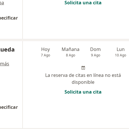
pa
Solicita una cita
pecificar
 Rueda
Hoy
Mañana
Dom
Lun
7 Ago
8 Ago
9 Ago
10 Ago
 más
La reserva de citas en línea no está
disponible
Solicita una cita
pecificar