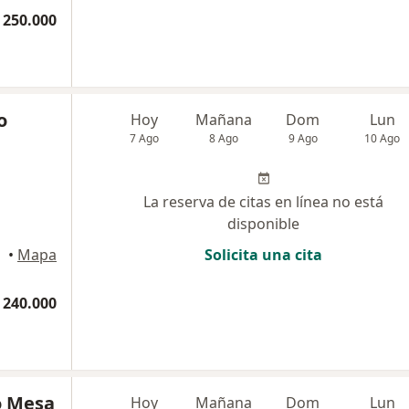
 250.000
o
Hoy
Mañana
Dom
Lun
7 Ago
8 Ago
9 Ago
10 Ago
La reserva de citas en línea no está
disponible
•
Mapa
Solicita una cita
 240.000
o Mesa
Hoy
Mañana
Dom
Lun