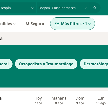
dad, enfermedad o nombre
p. ej. Bogotá
nibles
Seguro
Más filtros
•
1
tá
neral
Ortopedista y Traumatólogo
Dermatólog
a
Hoy
Mañana
Dom
Lun
7 Ago
8 Ago
9 Ago
10 Ago