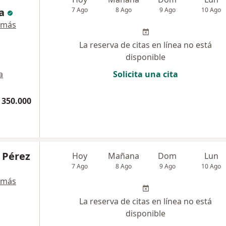
a
7 Ago
8 Ago
9 Ago
10 Ago
 más
La reserva de citas en línea no está
disponible
a
Solicita una cita
 350.000
 Pérez
Hoy
Mañana
Dom
Lun
7 Ago
8 Ago
9 Ago
10 Ago
 más
La reserva de citas en línea no está
disponible