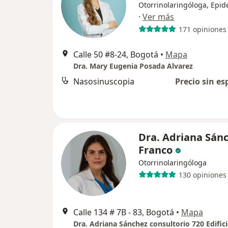
Otorrinolaringóloga, Epi
·
Ver más
171 opiniones
Calle 50 #8-24, Bogotá
•
Mapa
Dra. Mary Eugenia Posada Alvarez
Nasosinuscopia
Precio sin es
Dra. Adriana Sán
Franco
Otorrinolaringóloga
130 opiniones
Calle 134 # 7B - 83, Bogotá
•
Mapa