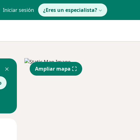
Iniciar sesión
¿Eres un especialista?
Ampliar mapa
o
Mar
Mié
Jue
11 Ago
12 Ago
13 Ago