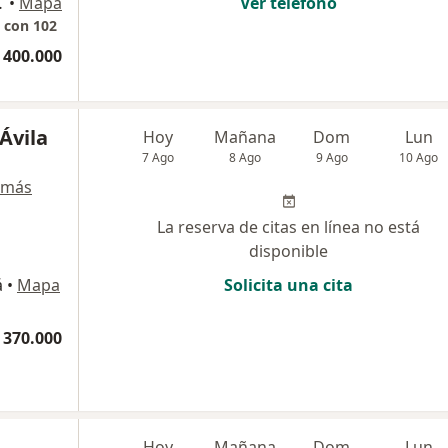
La Sabana), Bogotá
•
Mapa
Ver teléfono
9 con 102
 400.000
Ávila
Hoy
Mañana
Dom
Lun
7 Ago
8 Ago
9 Ago
10 Ago
 más
La reserva de citas en línea no está
disponible
á
•
Mapa
Solicita una cita
 370.000
Hoy
Mañana
Dom
Lun