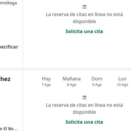
demióloga
La reserva de citas en línea no está
disponible
Solicita una cita
pecificar
chez
Hoy
Mañana
Dom
Lun
7 Ago
8 Ago
9 Ago
10 Ago
La reserva de citas en línea no está
disponible
Solicita una cita
Dra. Adriana Sánchez consultorio 720 Edificio El Bosque