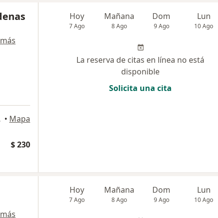
rdenas
Hoy
Mañana
Dom
Lun
7 Ago
8 Ago
9 Ago
10 Ago
 más
La reserva de citas en línea no está
disponible
Solicita una cita
ia, Bogotá
•
Mapa
$ 230
Hoy
Mañana
Dom
Lun
7 Ago
8 Ago
9 Ago
10 Ago
 más