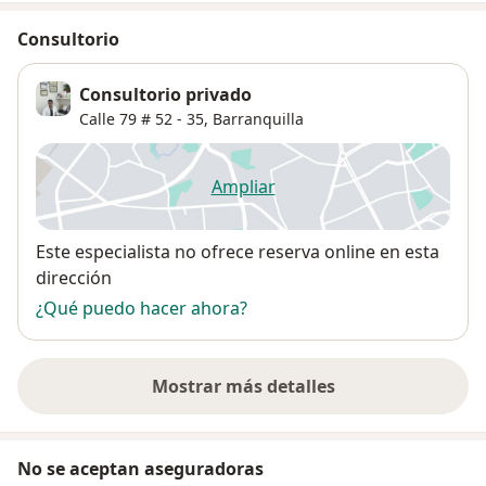
Consultorio
Consultorio privado
Calle 79 # 52 - 35,
Barranquilla
Ampliar
se abre en una nueva pestañ
Disponibilidad
Este especialista no ofrece reserva online en esta
dirección
¿Qué puedo hacer ahora?
Mostrar más detalles
sobre la dirección
No se aceptan aseguradoras