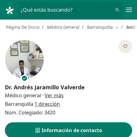
Men
¿Qué estás buscando?
Página De Inicio
Médico General
Barranquilla
Andr
Cambiar d
Dr.
Andrés Jaramillo Valverde
sobre las especializaciones
Médico general
·
Ver más
Barranquilla
1 dirección
Núm. Colegiado: 3420
Información de contacto