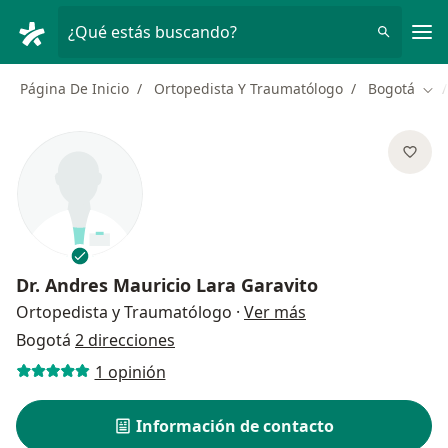
Men
¿Qué estás buscando?
Página De Inicio
Ortopedista Y Traumatólogo
Bogotá
Cam
Dr.
Andres Mauricio Lara Garavito
sobre las especial
Ortopedista y Traumatólogo
·
Ver más
Bogotá
2 direcciones
1 opinión
Información de contacto