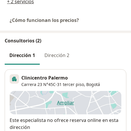
+ 2 servicios
¿Cómo funcionan los precios?
Consultorios (2)
Dirección 1
Dirección 2
Clinicentro Palermo
Carrera 23 N°45C-31 tercer piso,
Bogotá
Ampliar
se abre en una nueva pestañ
Disponibilidad
Este especialista no ofrece reserva online en esta
dirección