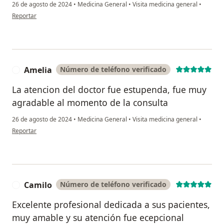
26 de agosto de 2024
•
Medicina General
•
Visita medicina general
•
en opinión del usuario Juan
Reportar
Amelia
Número de teléfono verificado
A
La atencion del doctor fue estupenda, fue muy
agradable al momento de la consulta
26 de agosto de 2024
•
Medicina General
•
Visita medicina general
•
en opinión del usuario Amelia
Reportar
Camilo
Número de teléfono verificado
C
Excelente profesional dedicada a sus pacientes,
muy amable y su atención fue ecepcional