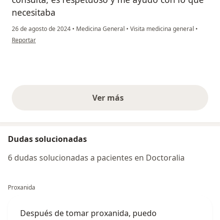
necesitaba
26 de agosto de 2024
•
Medicina General
•
Visita medicina general
•
en opinión del usuario Camila
Reportar
Ver más
opiniones anteriores
Dudas solucionadas
6 dudas solucionadas a pacientes en Doctoralia
Proxanida
Después de tomar proxanida, puedo