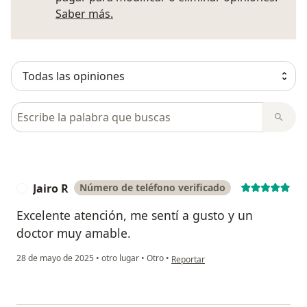
Más información sobre opiniones
Saber más.
Busca en opiniones
Jairo R
Número de teléfono verificado
J
Excelente atención, me sentí a gusto y un
doctor muy amable.
en opinión del usuario Jairo R
28 de mayo de 2025
•
otro lugar
•
Otro
•
Reportar