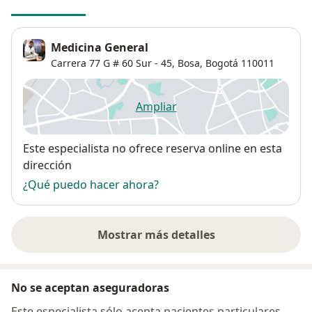
Medicina General
Carrera 77 G # 60 Sur - 45,
Bosa
,
Bogotá
110011
Ampliar
se abre en una nueva pestañ
Disponibilidad
Este especialista no ofrece reserva online en esta
dirección
¿Qué puedo hacer ahora?
Mostrar más detalles
sobre la dirección
No se aceptan aseguradoras
Este especialista sólo acepta pacientes particulares.