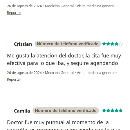
26 de agosto de 2024
•
Medicina General
•
Visita medicina general
•
en opinión del usuario Camilo
Reportar
Cristian
Número de teléfono verificado
C
Me gusta la atencion del doctor, la cita fue muy
efectiva para lo que iba, y seguire agendando
26 de agosto de 2024
•
Medicina General
•
Visita medicina general
•
en opinión del usuario Cristian
Reportar
Camila
Número de teléfono verificado
C
Doctor fue muy puntual al momento de la
consulta, es respetuoso y me ayudo con lo que