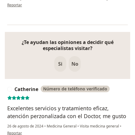
en opinión del usuario Carlos Arturo Contreras
Reportar
¿Te ayudan las opiniones a decidir qué
especialistas visitar?
Si
No
Catherine
Número de teléfono verificado
C
Excelentes servicios y tratamiento eficaz,
atención perzonalizada con el Doctor, me gusto
26 de agosto de 2024
•
Medicina General
•
Visita medicina general
•
en opinión del usuario Catherine
Reportar