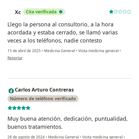
Xc
Cita verificada
X
Llego la persona al consultorio, a la hora
acordada y estaba cerrado, se llamó varias
veces a los teléfonos, nadie contesto
15 de abril de 2025
•
Medicina General
•
Visita medicina general
•
en opinión del usuario Xc
Reportar
Carlos Arturo Contreras
C
Número de teléfono verificado
Muy buena atención, dedicación, puntualidad,
buenos tratamientos.
28 de agosto de 2024
•
Medicina General
•
Visita medicina general
•