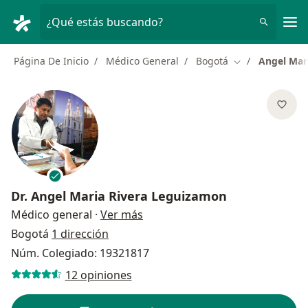
Men
¿Qué estás buscando?
Página De Inicio
Médico General
Bogotá
Angel Mar
Cambiar de ciu
Dr.
Angel Maria Rivera Leguizamon
sobre las especializaciones
Médico general
·
Ver más
Bogotá
1 dirección
Núm. Colegiado: 19321817
12 opiniones