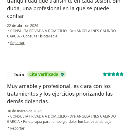
tranquilidad que transmite en cada sesión. Sin
duda, una profesional en la que se puede
confiar
22 de abril de 2026
•
CONSULTA PRIVADA A DOMICILIO - Dra ANGELA INES GALINDO
GARCIA
•
Consulta Fisioterapia
en opinión del usuario Lizeth
•
Reportar
Iván
Cita verificada
I
Muy amable y profesional, es clara con los
tratamientos y los ejercicios priorizando las
demás dolencias.
30 de marzo de 2026
•
CONSULTA PRIVADA A DOMICILIO - Dra ANGELA INES GALINDO
GARCIA
•
Fisioterapia para lumbalgia-dolor lumbar espalda baja
en opinión del usuario Iván
•
Reportar