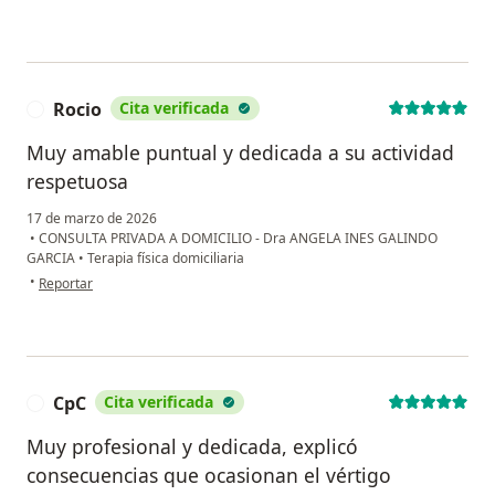
Rocio
Cita verificada
R
Muy amable puntual y dedicada a su actividad
respetuosa
17 de marzo de 2026
•
CONSULTA PRIVADA A DOMICILIO - Dra ANGELA INES GALINDO
GARCIA
•
Terapia física domiciliaria
en opinión del usuario Rocio
•
Reportar
CpC
Cita verificada
C
Muy profesional y dedicada, explicó
consecuencias que ocasionan el vértigo