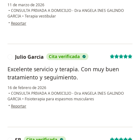
11 de marzo de 2026
•
CONSULTA PRIVADA A DOMICILIO - Dra ANGELA INES GALINDO
GARCIA
•
Terapia vestibular
en opinión del usuario CpC
•
Reportar
Julio Garcia
Cita verificada
J
Excelente servicio y terapia. Con muy buen
tratamiento y seguimiento.
16 de febrero de 2026
•
CONSULTA PRIVADA A DOMICILIO - Dra ANGELA INES GALINDO
GARCIA
•
Fisioterapia para espasmos musculares
en opinión del usuario Julio Garcia
•
Reportar
Cita verificada
S