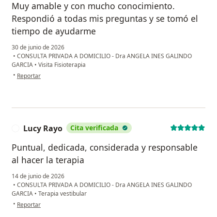
Muy amable y con mucho conocimiento.
Respondió a todas mis preguntas y se tomó el
tiempo de ayudarme
30 de junio de 2026
•
CONSULTA PRIVADA A DOMICILIO - Dra ANGELA INES GALINDO
GARCIA
•
Visita Fisioterapia
en opinión del usuario Antonio Perry
•
Reportar
Lucy Rayo
Cita verificada
L
Puntual, dedicada, considerada y responsable
al hacer la terapia
14 de junio de 2026
•
CONSULTA PRIVADA A DOMICILIO - Dra ANGELA INES GALINDO
GARCIA
•
Terapia vestibular
en opinión del usuario Lucy Rayo
•
Reportar