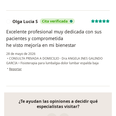
Olga Lucia S
Cita verificada
O
Excelente profesional muy dedicada con sus
pacientes y comprometida
he visto mejoría en mi bienestar
28 de mayo de 2026
•
CONSULTA PRIVADA A DOMICILIO - Dra ANGELA INES GALINDO
GARCIA
•
Fisioterapia para lumbalgia-dolor lumbar espalda baja
en opinión del usuario Olga Lucia S
•
Reportar
¿Te ayudan las opiniones a decidir qué
especialistas visitar?