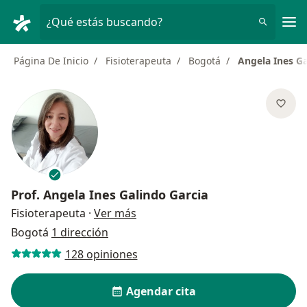
Men
¿Qué estás buscando?
Página De Inicio
Fisioterapeuta
Bogotá
Angela Ines Ga
Prof.
Angela Ines Galindo Garcia
sobre las especializaciones
Fisioterapeuta
·
Ver más
Bogotá
1 dirección
128 opiniones
Agendar cita