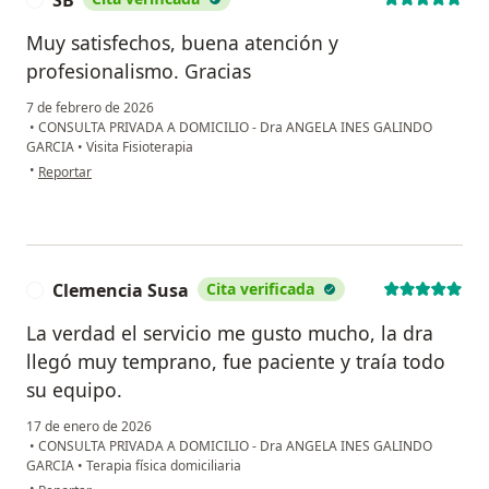
SB
Muy satisfechos, buena atención y
profesionalismo. Gracias
7 de febrero de 2026
•
CONSULTA PRIVADA A DOMICILIO - Dra ANGELA INES GALINDO
GARCIA
•
Visita Fisioterapia
en opinión del usuario SB
•
Reportar
Clemencia Susa
Cita verificada
C
La verdad el servicio me gusto mucho, la dra
llegó muy temprano, fue paciente y traía todo
su equipo.
17 de enero de 2026
•
CONSULTA PRIVADA A DOMICILIO - Dra ANGELA INES GALINDO
GARCIA
•
Terapia física domiciliaria
en opinión del usuario Clemencia Susa
•