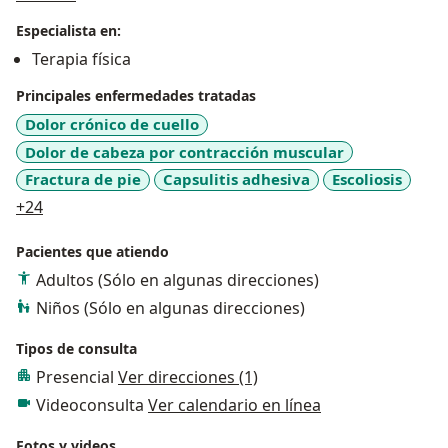
adecuada sesión de la terapia, enfocando el principio
Especialista en:
de ética y equidad en mis tratamientos, con
Terapia física
puntualidad, asertividad, empatía para la atención que
los usuarios requieren
Principales enfermedades tratadas
Dolor crónico de cuello
Dolor de cabeza por contracción muscular
Fractura de pie
Capsulitis adhesiva
Escoliosis
a11y_sr_more_diseases
+24
Pacientes que atiendo
Adultos (Sólo en algunas direcciones)
Niños (Sólo en algunas direcciones)
Tipos de consulta
Presencial
Ver direcciones (1)
Videoconsulta
Ver calendario en línea
Fotos y videos