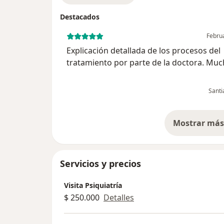
Destacados
Febru
Explicación detallada de los procesos del
tratamiento por parte de la doctora. Mu
calidez y paciencia en el transcurso de la
consulta por parte de la doctora.
Santi
Mostrar más 
so
Servicios y precios
Visita Psiquiatría
$ 250.000
Detalles