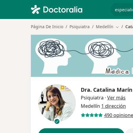
especiali
Página De Inicio
Psiquiatra
Medellín
Cat
Cambiar
Dra.
Catalina Marí
sob
Psiquiatra
·
Ver más
Medellín
1 dirección
490 opinion