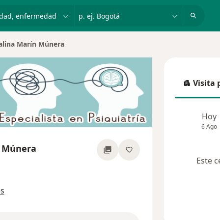
dad, enfermedad o nombre
p. ej. Bogotá
alina Marín Múnera
 de ciudad
Visita 
Visita p
Hoy
6 Ago
n Múnera
Este c
re las especializaciones
es