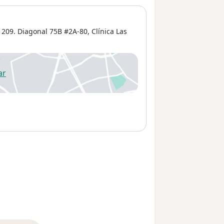
 209. Diagonal 75B #2A-80, Clínica Las
ar
 abre en una nueva pestaña