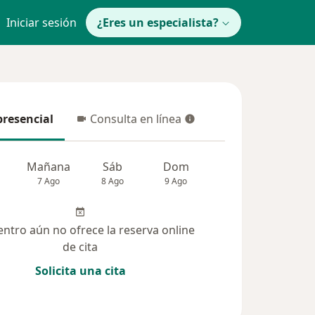
Iniciar sesión
¿Eres un especialista?
presencial
Consulta en línea
resencial
Consulta en línea
Mañana
Sáb
Dom
Lun
Mar
7 Ago
8 Ago
9 Ago
10 Ago
11 Ag
entro aún no ofrece la reserva online
de cita
Solicita una cita