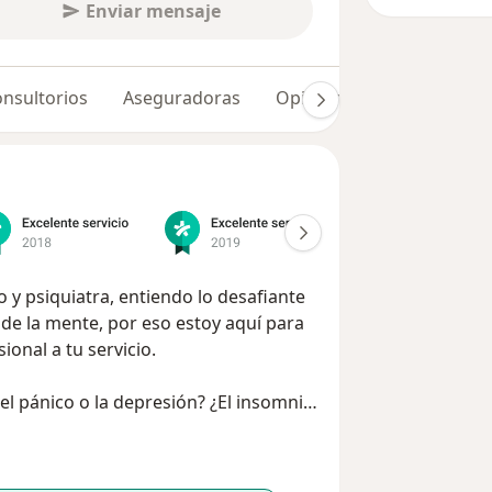
Enviar mensaje
nsultorios
Aseguradoras
Opiniones (490)
Dudas
 y psiquiatra, entiendo lo desafiante
de la mente, por eso estoy aquí para
onal a tu servicio.
el pánico o la depresión? ¿El insomnio
on más de 10 años de experiencia, he
peración de su salud mental.