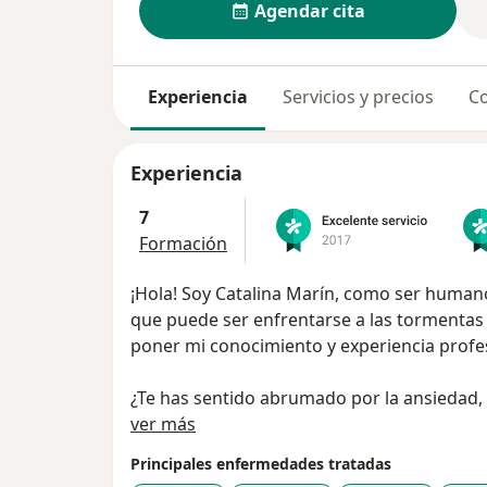
Agendar cita
Experiencia
Servicios y precios
Co
Experiencia
7
Formación
¡Hola! Soy Catalina Marín, como ser humano
que puede ser enfrentarse a las tormentas 
poner mi conocimiento y experiencia profesi
¿Te has sentido abrumado por la ansiedad, 
Acerca de mí
te roba noches de sueño reparador?
ver más
¡No estás sol@!. Como médica Psiquiatra, c
Principales enfermedades tratadas
acompañado a muchas personas en la recu