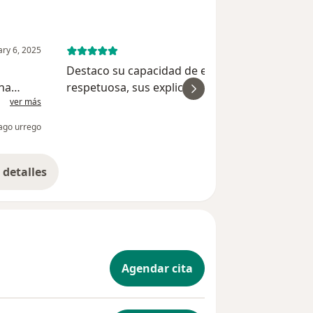
ary 6, 2025
February 6, 
Destaco su capacidad de escucha interesada y
cha
respetuosa, sus explicaciones detalladas en
ver más
ver
lenguaje sencilllo que permite una comunicac
fluida.Totalmente recomendable
ago urrego
Adr
detalles
bre la experiencia
Agendar cita