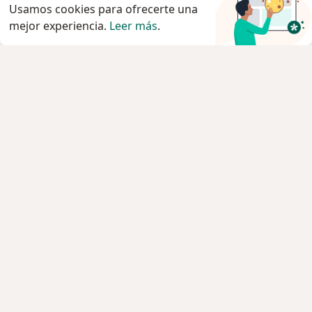
Usamos cookies para ofrecerte una
mejor experiencia.
Leer más
.
Servicio
Privacidad y cookies
Quiénes somos
Contacto
Empleos
Nuevas posiciones
Términos y condiciones
Para los pacientes
Especialistas
Clínicas
Pregunta al Experto
Medicamentos
Servicios
Enfermedades
Preguntas Frecuentes