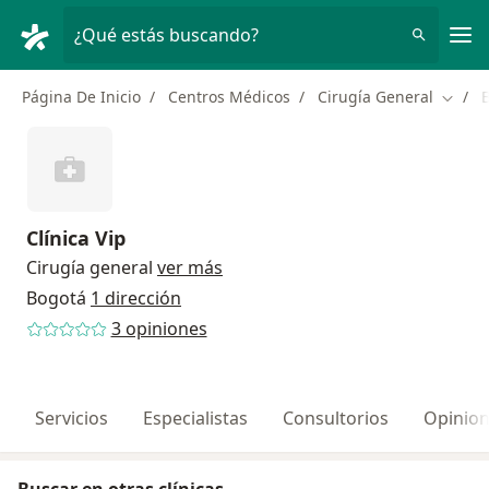
Men
¿Qué estás buscando?
Página De Inicio
Centros Médicos
Cirugía General
Cambi
Clínica Vip
Cirugía general
ver más
Bogotá
1 dirección
3 opiniones
Servicios
Especialistas
Consultorios
Opinio
Buscar en otras clínicas