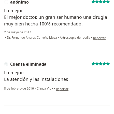
anónimo
A
Lo mejor
El mejor doctor, un gran ser humano una cirugia
muy bien hecha 100% recomendado.
2 de mayo de 2017
en opinión del
•
Dr. Fernando Andres Carreño Mesa
•
Artroscopia de rodilla
•
Reportar
Cuenta eliminada
Lo mejor:
La atención y las instalaciones
en opinión del usuario Cuenta eliminada
8 de febrero de 2016
•
Clínica Vip
•
•
Reportar