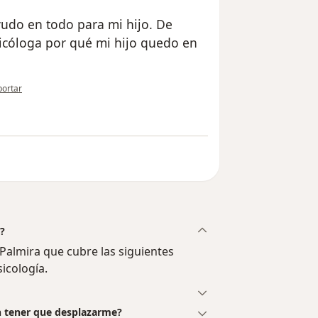
yudo en todo para mi hijo. De
icóloga por qué mi hijo quedo en
opinión del usuario Cuenta eliminada
portar
a?
Palmira que cubre las siguientes
sicología.
sin tener que desplazarme?