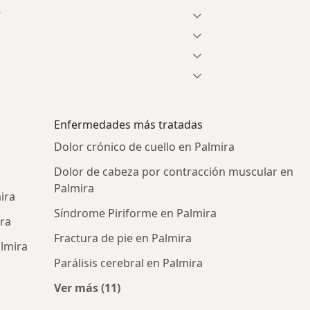
?
Enfermedades más tratadas
Dolor crónico de cuello en Palmira
Dolor de cabeza por contracción muscular en
Palmira
ira
Síndrome Piriforme en Palmira
ira
Fractura de pie en Palmira
lmira
Parálisis cerebral en Palmira
cos más populares
Ver más (11)
Más en esta categoría: Enfermedades m