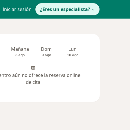
Iniciar sesión
¿Eres un especialista?
Mañana
Dom
Lun
Mar
Mié
8 Ago
9 Ago
10 Ago
11 Ago
12 Ag
entro aún no ofrece la reserva online
de cita