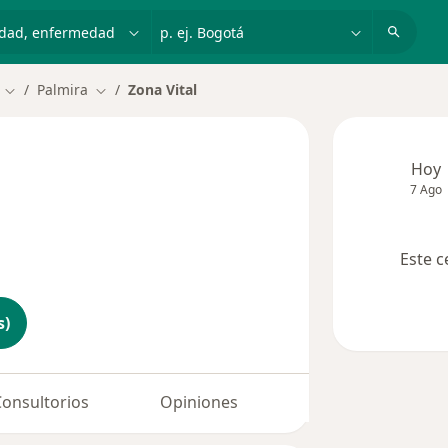
dad, enfermedad o nombre
p. ej. Bogotá
Palmira
Zona Vital
Cambiar de ciudad
Cambiar de ciudad
Hoy
7 Ago
Este c
s)
Consultorios
Opiniones