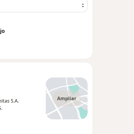
jo
Ampliar
tas S.A.
S.