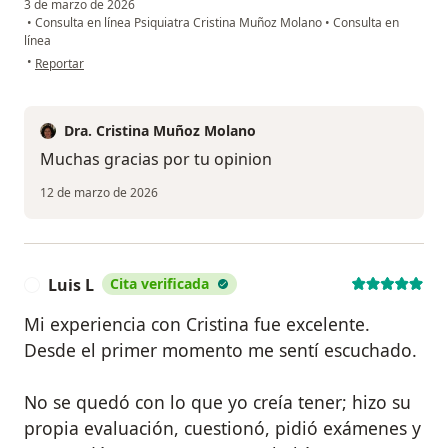
3 de marzo de 2026
•
Consulta en línea Psiquiatra Cristina Muñoz Molano
•
Consulta en
línea
en opinión del usuario María M.
•
Reportar
Dra. Cristina Muñoz Molano
Muchas gracias por tu opinion
12 de marzo de 2026
Luis L
Cita verificada
L
Mi experiencia con Cristina fue excelente.
Desde el primer momento me sentí escuchado.
No se quedó con lo que yo creía tener; hizo su
propia evaluación, cuestionó, pidió exámenes y