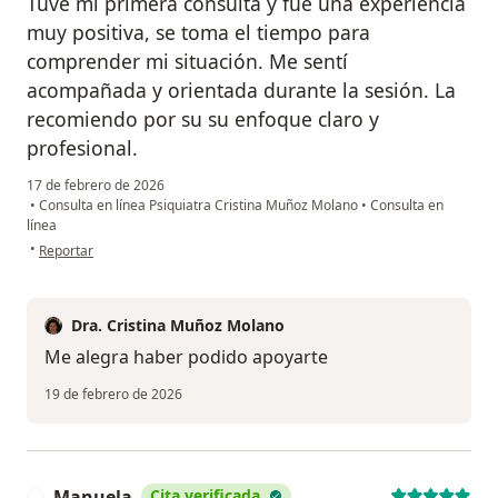
Tuve mi primera consulta y fue una experiencia
muy positiva, se toma el tiempo para
comprender mi situación. Me sentí
acompañada y orientada durante la sesión. La
recomiendo por su su enfoque claro y
profesional.
17 de febrero de 2026
•
Consulta en línea Psiquiatra Cristina Muñoz Molano
•
Consulta en
línea
en opinión del usuario Sonia
•
Reportar
Dra. Cristina Muñoz Molano
Me alegra haber podido apoyarte
19 de febrero de 2026
Manuela
Cita verificada
M