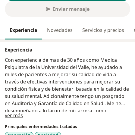
Enviar mensaje
Experiencia
Novedades
Servicios y precios
Experiencia
Con experiencia de mas de 30 años como Medica
Psiquiatra de la Universidad del Valle, he ayudado a
miles de pacientes a mejorar su calidad de vida a
través de efectivas intervenciones para mejorar su
condición física y de bienestar basada en la calidad de
su salud mental. Adicionalmente tengo un posgrado
en Auditoria y Garantía de Calidad en Salud . Me he
desempeñado a lo largo de mi carrera como
Acerca de mí
ver más
psiquiatra en diferentes campos : psiquiatría
comunitaria, atención primaria, programas de
Principales enfermedades tratadas
promoción y prevención de salud mental para adultos