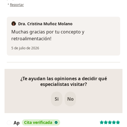
en opinión del usuario E.A
•
Reportar
Dra. Cristina Muñoz Molano
Muchas gracias por tu concepto y
retroalimentación!
5 de julio de 2026
¿Te ayudan las opiniones a decidir qué
especialistas visitar?
Si
No
Ap
Cita verificada
A