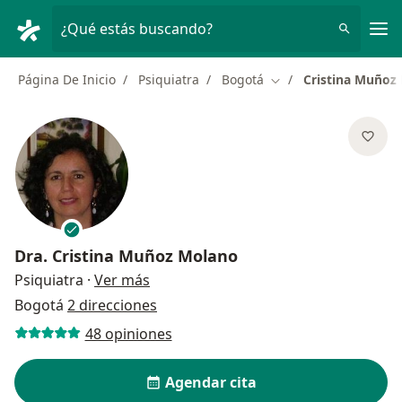
Men
¿Qué estás buscando?
Página De Inicio
Psiquiatra
Bogotá
Cristina Muñoz
Cambiar de ciudad
Dra.
Cristina Muñoz Molano
sobre las especializaciones
Psiquiatra
·
Ver más
Bogotá
2 direcciones
48 opiniones
Agendar cita