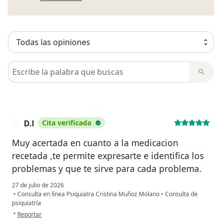
Busca en opiniones
D.l
Cita verificada
D
Muy acertada en cuanto a la medicacion
recetada ,te permite expresarte e identifica los
problemas y que te sirve para cada problema.
27 de julio de 2026
•
Consulta en línea Psiquiatra Cristina Muñoz Molano
•
Consulta de
psiquiatría
en opinión del usuario D.l
•
Reportar