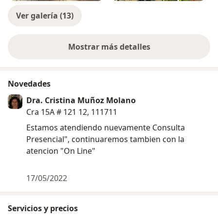
Pongo a disposición de los pacientes: mi
Ver galería (13)
profesionalismo con calidez, escucha y la certeza que
siempre buscare brindar la mejor atención con
honestidad y calidad , apoyada tanto en mi formación
Mostrar más detalles
sobre la experiencia
personal y profesional como en la amplia experiencia
acumulada. Buscando alcanzar el bienestar y la mayor
recuperación posible del consultante con su mismo
Novedades
apoyo y de sus familias ,de ser necesario.
Dra. Cristina Muñoz Molano
Cra 15A # 121 12, 111711
Estamos atendiendo nuevamente Consulta
Presencial", continuaremos tambien con la
atencion "On Line"
17/05/2022
Servicios y precios