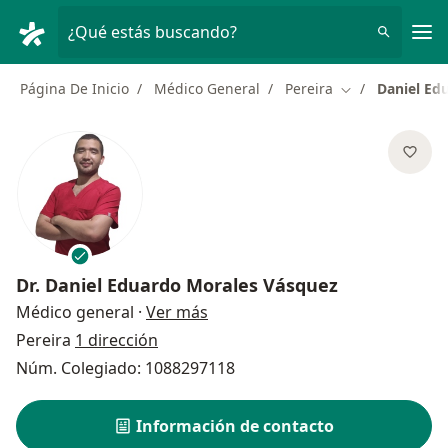
Men
¿Qué estás buscando?
Página De Inicio
Médico General
Pereira
Daniel Ed
Cambiar de ciu
Dr.
Daniel Eduardo Morales Vásquez
sobre las especializaciones
Médico general
·
Ver más
Pereira
1 dirección
Núm. Colegiado: 1088297118
Información de contacto