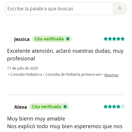
Busca en opiniones
Jessica
Cita verificada
J
Excelente atención, aclaró nuestras dudas, muy
profesional
17 de julio de 2026
en opinión del us
•
Consulta Pediátrica
•
Consulta de Pediatría primera vez
•
Reportar
Alexa
Cita verificada
A
Muy bienn muy amable
Nos explicó todo muy bien esperemos que nos