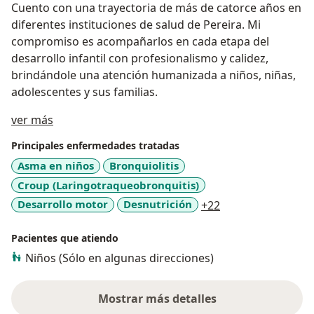
Cuento con una trayectoria de más de catorce años en
diferentes instituciones de salud de Pereira. Mi
compromiso es acompañarlos en cada etapa del
desarrollo infantil con profesionalismo y calidez,
brindándole una atención humanizada a niños, niñas,
adolescentes y sus familias.
Acerca de mí
ver más
Principales enfermedades tratadas
Asma en niños
Bronquiolitis
Croup (Laringotraqueobronquitis)
a11y_sr_more_dis
Desarrollo motor
Desnutrición
+22
Pacientes que atiendo
Niños (Sólo en algunas direcciones)
Mostrar más detalles
sobre la experiencia