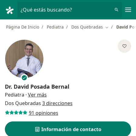
Men
¿Qué estás buscando?
Página De Inicio
Pediatra
Dos Quebradas
David Po
Cambiar de ci
Dr.
David Posada Bernal
sobre las especializaciones
Pediatra
·
Ver más
Dos Quebradas
3 direcciones
91 opiniones
Información de contacto