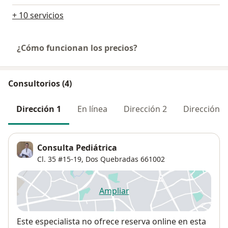
+ 10 servicios
¿Cómo funcionan los precios?
Consultorios (4)
Dirección 1
En línea
Dirección 2
Dirección 3
Consulta Pediátrica
Cl. 35 #15-19,
Dos Quebradas
661002
Ampliar
se abre en una nueva pestañ
Disponibilidad
Este especialista no ofrece reserva online en esta