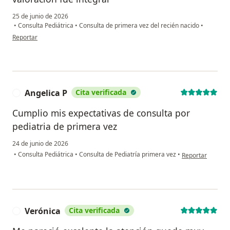
25 de junio de 2026
•
Consulta Pediátrica
•
Consulta de primera vez del recién nacido
•
en opinión del usuario Greisy Coronel
Reportar
Angelica P
Cita verificada
A
Cumplio mis expectativas de consulta por
pediatria de primera vez
24 de junio de 2026
en opinión del us
•
Consulta Pediátrica
•
Consulta de Pediatría primera vez
•
Reportar
Verónica
Cita verificada
V