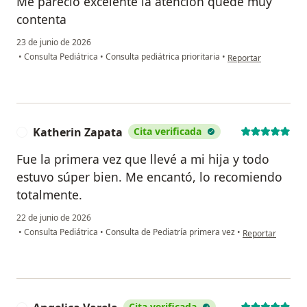
Me pareció excelente la atención quede muy
contenta
23 de junio de 2026
en opinión del usuar
•
Consulta Pediátrica
•
Consulta pediátrica prioritaria
•
Reportar
Katherin Zapata
Cita verificada
K
Fue la primera vez que llevé a mi hija y todo
estuvo súper bien. Me encantó, lo recomiendo
totalmente.
22 de junio de 2026
en opinión del u
•
Consulta Pediátrica
•
Consulta de Pediatría primera vez
•
Reportar
Cita verificada