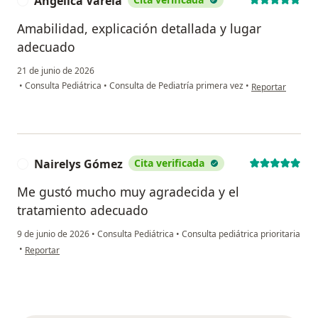
Angelica Varela
A
Amabilidad, explicación detallada y lugar
adecuado
21 de junio de 2026
en opinión del u
•
Consulta Pediátrica
•
Consulta de Pediatría primera vez
•
Reportar
Nairelys Gómez
Cita verificada
N
Me gustó mucho muy agradecida y el
tratamiento adecuado
9 de junio de 2026
•
Consulta Pediátrica
•
Consulta pediátrica prioritaria
en opinión del usuario Nairelys Gómez
•
Reportar