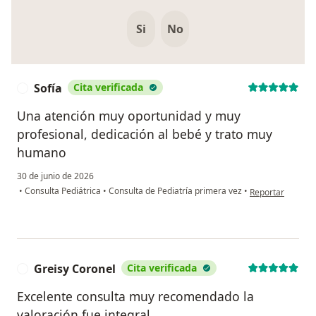
Si
No
Sofía
Cita verificada
S
Una atención muy oportunidad y muy
profesional, dedicación al bebé y trato muy
humano
30 de junio de 2026
en opinión del us
•
Consulta Pediátrica
•
Consulta de Pediatría primera vez
•
Reportar
Greisy Coronel
Cita verificada
G
Excelente consulta muy recomendado la
valoración fue integral