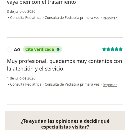
vaya bien con el tratamiento
3 de julio de 2026
en opinión del u
•
Consulta Pediátrica
•
Consulta de Pediatría primera vez
•
Reportar
AG
Cita verificada
A
Muy profesional, quedamos muy contentos con
la atención y el servicio.
1 de julio de 2026
en opinión del u
•
Consulta Pediátrica
•
Consulta de Pediatría primera vez
•
Reportar
¿Te ayudan las opiniones a decidir qué
especialistas visitar?