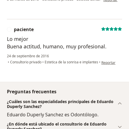
paciente
P
Lo mejor
Buena actitud, humano, muy profesional.
24 de septiembre de 2016
en opinión del us
•
Consultorio privado
•
Estetica de la sonrisa e implantes
•
Reportar
Preguntas frecuentes
¿Cuáles son las especialidades principales de Eduardo
Duperly Sanchez?
Eduardo Duperly Sanchez es Odontólogo.
¿En dónde está ubicado el consultorio de Eduardo
Duperly Sanchez?