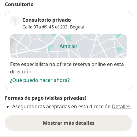
Consultorio
Consultorio privado
Calle 97a #9-45 of 203,
Bogotá
Ampliar
se abre en una nueva pestañ
Disponibilidad
Este especialista no ofrece reserva online en esta
dirección
¿Qué puedo hacer ahora?
Formas de pago (visitas privadas)
Aseguradoras aceptadas en esta dirección
Detalles
Mostrar más detalles
sobre la dirección