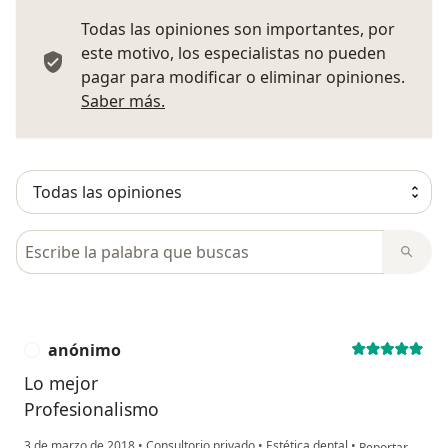
Todas las opiniones son importantes, por
este motivo, los especialistas no pueden
pagar para modificar o eliminar opiniones.
Más información sobre opiniones
Saber más.
Busca en opiniones
anónimo
A
Lo mejor
Profesionalismo
en opinión del 
3 de marzo de 2018
•
Consultorio privado
•
Estética dental
•
Reportar