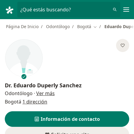
Men
¿Qué estás buscando?
Página De Inicio
Odontólogo
Bogotá
Eduardo Dupe
Cambiar de ciudad
Dr.
Eduardo Duperly Sanchez
sobre las especializaciones
Odontólogo
·
Ver más
Bogotá
1 dirección
Información de contacto