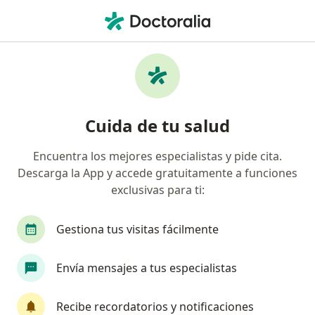
Men
Endocrinólogo
Filtros
Seguro
Mapa
Endocrinólogos
Cuida de tu salud
Encuentra los mejores especialistas y pide cita.
Elige la ciudad en la que buscas al especialista
Descarga la App y accede gratuitamente a funciones
Bogotá
Medellín
Barranquilla
Cali
exclusivas para ti:
Gestiona tus visitas fácilmente
Envía mensajes a tus especialistas
Recibe recordatorios y notificaciones