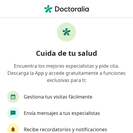
Men
Endocrinólogo
Filtros
Seguro
Mapa
Endocrinólogos
Cuida de tu salud
Encuentra los mejores especialistas y pide cita.
Elige la ciudad en la que buscas al especialista
Descarga la App y accede gratuitamente a funciones
Bogotá
Medellín
Barranquilla
Cali
exclusivas para ti:
Gestiona tus visitas fácilmente
Envía mensajes a tus especialistas
Recibe recordatorios y notificaciones