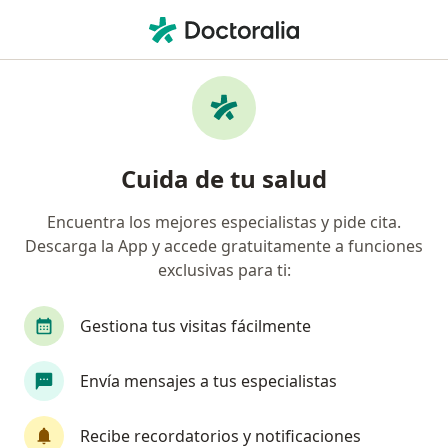
Men
Acoso Escolar • Cali, Valle del Cauca
Filtros
• 1
Seguro
Mapa
Especialistas en Acoso escolar en Cali
Cuida de tu salud
Encuentra los mejores especialistas y pide cita.
¿Qué especialidad estás buscando?
Descarga la App y accede gratuitamente a funciones
Psicólogo
Neuropsicólogo
Sexólogo
exclusivas para ti:
Gestiona tus visitas fácilmente
Envía mensajes a tus especialistas
Recibe recordatorios y notificaciones