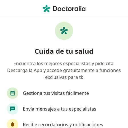
Men
Alteraciones Del Desarrollo Dental • Medellín, Antioquia
Filtros
• 1
Seguro
Mapa
Especialistas en Alteraciones del desarrollo
Cuida de tu salud
dental en Medellín
Encuentra los mejores especialistas y pide cita.
Descarga la App y accede gratuitamente a funciones
¿Qué especialidad estás buscando?
exclusivas para ti:
Odontólogo
Ortodoncista
Cirujano maxil
Gestiona tus visitas fácilmente
Envía mensajes a tus especialistas
Recibe recordatorios y notificaciones