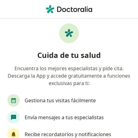
Men
Anorexia • Pereira, Risaralda
Filtros
• 1
Mapa
Especialistas en Anorexia en Pereira
Cuida de tu salud
Encuentra los mejores especialistas y pide cita.
¿Qué especialidad estás buscando?
Descarga la App y accede gratuitamente a funciones
Médico general
Cirujano general
Terapeu
exclusivas para ti:
Gestiona tus visitas fácilmente
Envía mensajes a tus especialistas
Recibe recordatorios y notificaciones