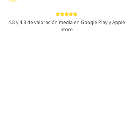
continuar tu tratamiento sin salir de casa. Si lo
necesitas, también puedes reservar una cita
presencial.
4.8 y 4.8 de valoración media en Google Play y Apple
Store
Mostrar especialistas
¿Cómo funciona?
Expertos en agujero macular
Orlando Ustariz Gonzalez
Oftalmólogo
Bogotá