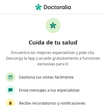
Men
¿Qué estás buscando?
Página De Inicio
Enfermedades
Agujero Macular
Agujero macular - Información,
Cuida de tu salud
expertos y preguntas frecuentes
Encuentra los mejores especialistas y pide cita.
Descarga la App y accede gratuitamente a funciones
exclusivas para ti:
Información
Pregunta al Experto
Gestiona tus visitas fácilmente
Envía mensajes a tus especialistas
No descuides tu salud
Escoge la consulta en línea para empezar o
Recibe recordatorios y notificaciones