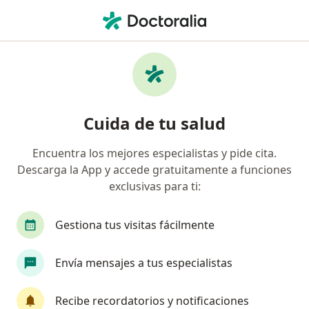
Men
Dificultades Escolares Y Académicas • Bogotá, Cundinamarca
Filtros
• 1
Seguro
Mapa
Especialistas en Dificultades escolares y
Cuida de tu salud
académicas en Bogotá
Encuentra los mejores especialistas y pide cita.
Descarga la App y accede gratuitamente a funciones
¿Qué especialidad estás buscando?
exclusivas para ti:
Psicólogo
Neuropsicólogo
Psicopedagogo
Gestiona tus visitas fácilmente
Envía mensajes a tus especialistas
Recibe recordatorios y notificaciones