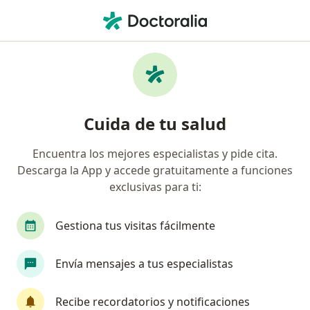
Men
Disfunción Sexual Femenina • Bogotá, Cundinamarca
Filtros
• 1
Seguro
Mapa
Especialistas en Disfunción sexual femenina
Cuida de tu salud
en Bogotá
Encuentra los mejores especialistas y pide cita.
Descarga la App y accede gratuitamente a funciones
¿Qué especialidad estás buscando?
exclusivas para ti:
Psicólogo
Ginecólogo
Sexólogo
Psiqu
Gestiona tus visitas fácilmente
Envía mensajes a tus especialistas
Recibe recordatorios y notificaciones