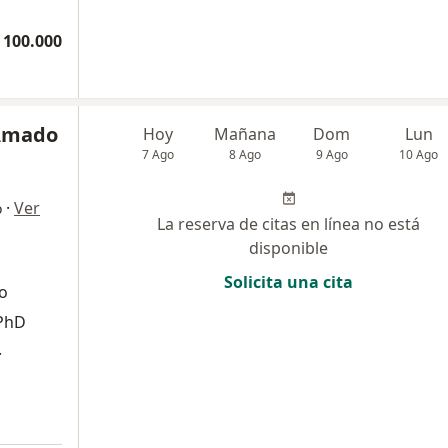
 100.000
 Amado
Hoy
Mañana
Dom
Lun
7 Ago
8 Ago
9 Ago
10 Ago
·
Ver
o
La reserva de citas en línea no está
disponible
Solicita una cita
o
 PhD
.