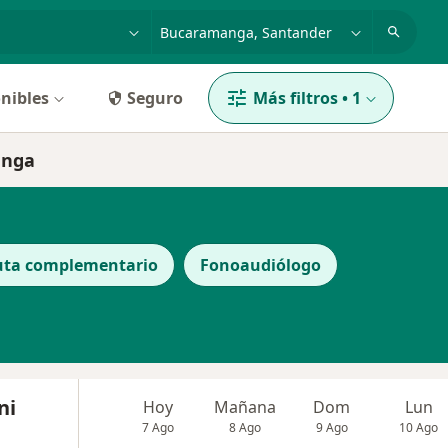
dad, enfermedad o nombre
p. ej. Bogotá
nibles
Seguro
Más filtros
•
1
anga
uta complementario
Fonoaudiólogo
ni
Hoy
Mañana
Dom
Lun
7 Ago
8 Ago
9 Ago
10 Ago