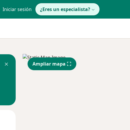
Iniciar sesión
¿Eres un especialista?
Ampliar mapa
Mar
Mié
Jue
11 Ago
12 Ago
13 Ago