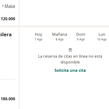
•
Mapa
 120.000
ilera
Hoy
Mañana
Dom
Lun
7 Ago
8 Ago
9 Ago
10 Ago
La reserva de citas en línea no está
disponible
Solicita una cita
 180.000