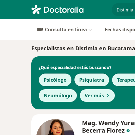
especiali
Consulta en línea
Fechas dispo
Especialistas en Distimia en Bucaram
¿Qué especialidad estás buscando?
Psicólogo
Psiquiatra
Terape
Neumólogo
Ver más
Mag. Wendy Yura
Becerra Florez