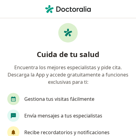
Men
Distonía Focal • Cali, Valle del Cauca
Filtros
• 1
Seguro
Mapa
Especialistas en Distonía Focal en Cali
Cuida de tu salud
Encuentra los mejores especialistas y pide cita.
¿Qué especialidad estás buscando?
Descarga la App y accede gratuitamente a funciones
Fisioterapeuta
Médico general
Neurólog
exclusivas para ti:
Gestiona tus visitas fácilmente
Envía mensajes a tus especialistas
Recibe recordatorios y notificaciones