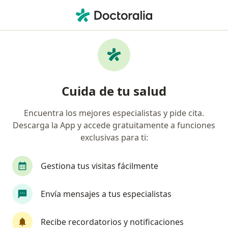
Men
Dolor Al Masticar • Cali, Valle del Cauca
Filtros
• 1
Seguro
Mapa
Especialistas en Dolor al masticar en Cali
Cuida de tu salud
Encuentra los mejores especialistas y pide cita.
¿Qué especialidad estás buscando?
Descarga la App y accede gratuitamente a funciones
Odontólogo
Ortodoncista
Cirujano maxil
exclusivas para ti:
Gestiona tus visitas fácilmente
Envía mensajes a tus especialistas
Recibe recordatorios y notificaciones