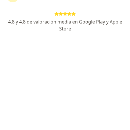
4.8 y 4.8 de valoración media en Google Play y Apple
Store
No hemos encontrado ningún Estrés en
Usaquen, Cundinamarca