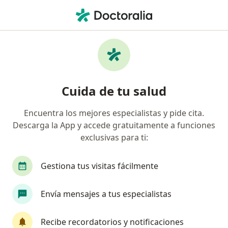
Men
Estrés • Usaquen, Cundinamarca
Búsquedas relacionadas
Otras enfermedades en Usaquen
Fibromialgia en Usaquen
Cuida de tu salud
Obesidad en Usaquen
Encuentra los mejores especialistas y pide cita.
Diabetes en Usaquen
Descarga la App y accede gratuitamente a funciones
Duelo en Usaquen
exclusivas para ti:
Migraña en Usaquen
Gestiona tus visitas fácilmente
Ver más (14)
Más en esta categoría: Otras enfermedades 
Envía mensajes a tus especialistas
Página De Inicio
Enfermedades
Estrés
Usaquen
Cambiar de ciudad
Recibe recordatorios y notificaciones