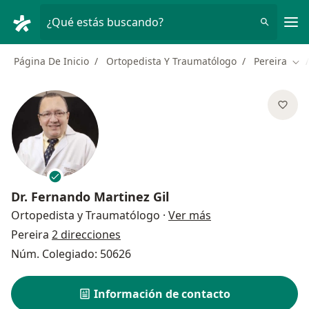
Men
¿Qué estás buscando?
Página De Inicio
Ortopedista Y Traumatólogo
Pereira
Cam
Dr.
Fernando Martinez Gil
sobre las especial
Ortopedista y Traumatólogo
·
Ver más
Pereira
2 direcciones
Núm. Colegiado: 50626
Información de contacto