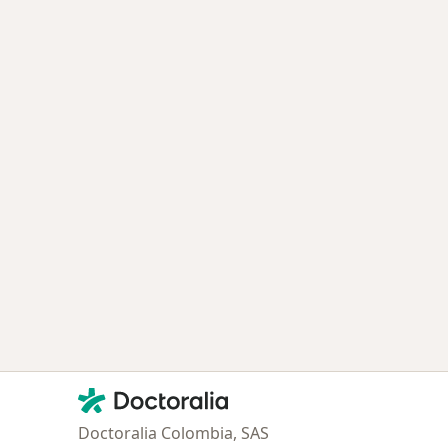
Contacto
Doctoralia - Página de inicio
Doctoralia Colombia, SAS