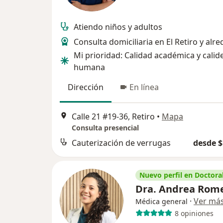
Atiendo niños y adultos
Consulta domiciliaria en El Retiro y alr
Mi prioridad: Calidad académica y calid
humana
Dirección
En línea
Calle 21 #19-36, Retiro
•
Mapa
Consulta presencial
Cauterización de verrugas
desde $
Nuevo perfil en Doctoral
Dra. Andrea Rom
·
Ver má
Médica general
8 opiniones