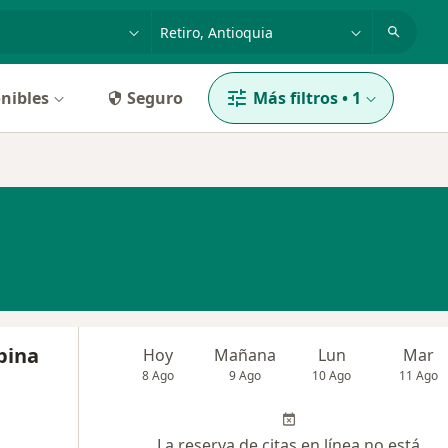
dad, enfermedad o nombre
p. ej. Bogotá
nibles
Seguro
Más filtros
•
1
pina
Hoy
Mañana
Lun
Mar
8 Ago
9 Ago
10 Ago
11 Ago
La reserva de citas en línea no está