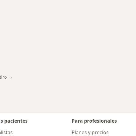
canas a Retiro
tiro
r de ciudad
Cambiar de ciudad
os pacientes
Para profesionales
listas
Planes y precios