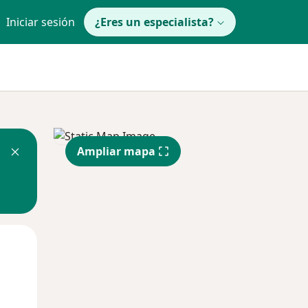
Iniciar sesión
¿Eres un especialista?
Ampliar mapa
Mié
Jue
Vie
12 Ago
13 Ago
14 Ago