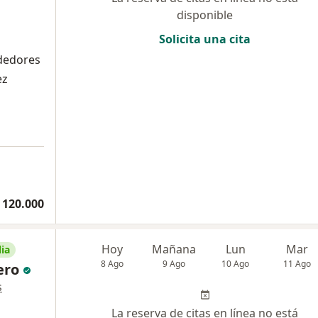
disponible
Solicita una cita
ededores
ez
 120.000
Hoy
Mañana
Lun
Mar
ia
8 Ago
9 Ago
10 Ago
11 Ago
ero
s
La reserva de citas en línea no está