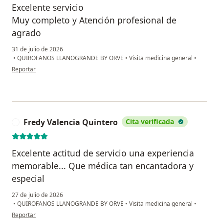
Excelente servicio
Muy completo y Atención profesional de
agrado
31 de julio de 2026
•
QUIROFANOS LLANOGRANDE BY ORVE
•
Visita medicina general
•
en opinión del usuario Silvia E Socarras
Reportar
Fredy Valencia Quintero
Cita verificada
F
Excelente actitud de servicio una experiencia
memorable... Que médica tan encantadora y
especial
27 de julio de 2026
•
QUIROFANOS LLANOGRANDE BY ORVE
•
Visita medicina general
•
en opinión del usuario Fredy Valencia Quintero
Reportar