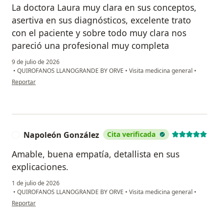
La doctora Laura muy clara en sus conceptos,
asertiva en sus diagnósticos, excelente trato
con el paciente y sobre todo muy clara nos
pareció una profesional muy completa
9 de julio de 2026
•
QUIROFANOS LLANOGRANDE BY ORVE
•
Visita medicina general
•
en opinión del usuario Elizabeth Londoño
Reportar
Napoleón González
Cita verificada
N
Amable, buena empatía, detallista en sus
explicaciones.
1 de julio de 2026
•
QUIROFANOS LLANOGRANDE BY ORVE
•
Visita medicina general
•
en opinión del usuario Napoleón González
Reportar