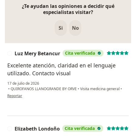
¿Te ayudan las opiniones a decidir qué
especialistas visitar?
Si
No
Luz Mery Betancur
Cita verificada
L
Excelente atención, claridad en el lenguaje
utilizado. Contacto visual
17 de julio de 2026
•
QUIROFANOS LLANOGRANDE BY ORVE
•
Visita medicina general
•
en opinión del usuario Luz Mery Betancur
Reportar
Elizabeth Londoño
Cita verificada
E