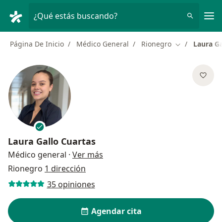
Men
¿Qué estás buscando?
Página De Inicio
Médico General
Rionegro
Laura Ga
Cambiar de c
Laura Gallo Cuartas
sobre las especializaciones
Médico general
·
Ver más
Rionegro
1 dirección
35 opiniones
Agendar cita