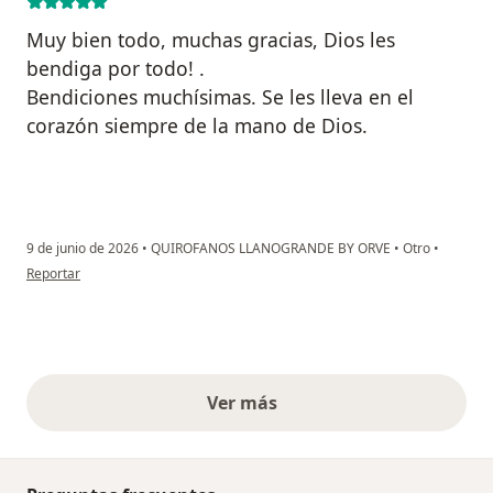
Muy bien todo, muchas gracias, Dios les
bendiga por todo! .
Bendiciones muchísimas. Se les lleva en el
corazón siempre de la mano de Dios.
9 de junio de 2026
•
QUIROFANOS LLANOGRANDE BY ORVE
•
Otro
•
en opinión del usuario Blanca Maribel Duque Giraldo
Reportar
Ver más
opiniones anteriores