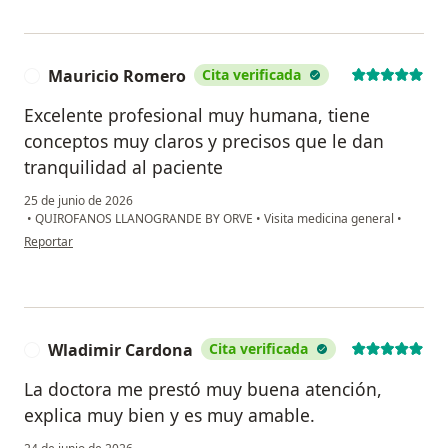
Mauricio Romero
Cita verificada
M
Excelente profesional muy humana, tiene
conceptos muy claros y precisos que le dan
tranquilidad al paciente
25 de junio de 2026
•
QUIROFANOS LLANOGRANDE BY ORVE
•
Visita medicina general
•
en opinión del usuario Mauricio Romero
Reportar
Wladimir Cardona
Cita verificada
W
La doctora me prestó muy buena atención,
explica muy bien y es muy amable.