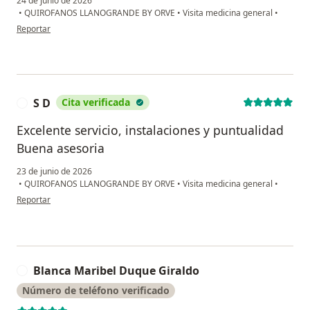
24 de junio de 2026
•
QUIROFANOS LLANOGRANDE BY ORVE
•
Visita medicina general
•
en opinión del usuario Wladimir Cardona
Reportar
S D
Cita verificada
S
Excelente servicio, instalaciones y puntualidad
Buena asesoria
23 de junio de 2026
•
QUIROFANOS LLANOGRANDE BY ORVE
•
Visita medicina general
•
en opinión del usuario S D
Reportar
Blanca Maribel Duque Giraldo
B
Número de teléfono verificado