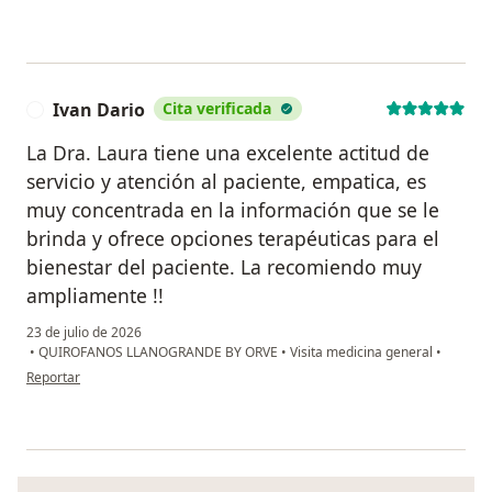
Ivan Dario
Cita verificada
I
La Dra. Laura tiene una excelente actitud de
servicio y atención al paciente, empatica, es
muy concentrada en la información que se le
brinda y ofrece opciones terapéuticas para el
bienestar del paciente. La recomiendo muy
ampliamente !!
23 de julio de 2026
•
QUIROFANOS LLANOGRANDE BY ORVE
•
Visita medicina general
•
en opinión del usuario Ivan Dario
Reportar